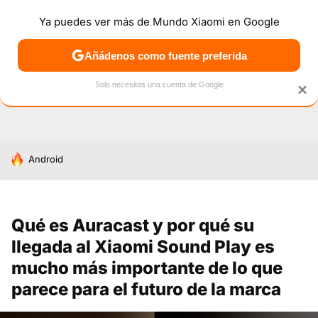
Ya puedes ver más de Mundo Xiaomi en Google
NOTICIAS
MÓVILES
TUTORIALES
OFERTAS
ANÁL
Añádenos como fuente preferida
Solo necesitas una cuenta de Google
×
HOY SE HABLA DE
Android
Qué es Auracast y por qué su
llegada al Xiaomi Sound Play es
mucho más importante de lo que
parece para el futuro de la marca