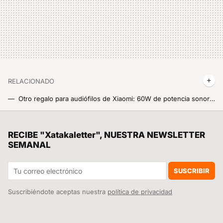
RELACIONADO
Otro regalo para audiófilos de Xiaomi: 60W de potencia sonora para el segundo altavoz más grande de Xiaomi
Escuchar llamadas, podcasts o notas de voz sin que nadie a tu alrededor las oiga también, ¿cómo es posible? Eso es lo que hace lo más nuevo de Xiaomi
Es oficial: el SEPE cambia las reglas para pedir el paro o subsidio por desempleo de forma telemática
RECIBE "Xatakaletter", NUESTRA NEWSLETTER
SEMANAL
Es un ajuste de HyperOS muy útil para estar siempre online, pero he preferido quitarlo para evitar que me vuelen los datos
Ya ni del técnico de reparaciones del móvil te puedes fiar: el caso del técnico de Valladolid que robaba vídeos de WhatsApp
SUSCRIBIR
Suscribiéndote aceptas nuestra
política de privacidad