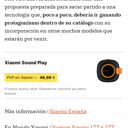
propuesta preparada para sacar partido a una
tecnología que,
poco a poco, debería ir ganando
protagonismo dentro de su catálogo
con su
incorporación en otros muchos modelos que
estarán por venir.
Xiaomi Sound Play
PVP en Xiaomi —
49,99
€
El precio podría variar. Obtenemos comisión por estos
enlaces
Más información |
Xiaomi España
En Mundo Xiaomi |
Nuevos Xiaomi 17T y 17T