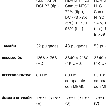
(típ.), 72 %
HDR10 y HLG
HDR10
DCI-P3 (típ.)
Gamut: NTSC
HLG
72% (tip.),
Gamut
DCI-P3 78%
NTSC (
(tip.), BT709
94 % 
95% (tip.)
(típ.),
BT709 
32 pulgadas
43 pulgadas
50 pu
TAMAÑO
1366 x 768
3840 x 2160
3840 
RESOLUCIÓN
(HD)
(4K UHD)
(4K U
60 Hz
60 Hz
60 Hz
REFRESCO NATIVO
compatible
compat
con MEMC
con 
178° (H)/178°
178° (H)/178°
178° (
ÁNGULO DE VISIÓN
(V)
(V)
(V)