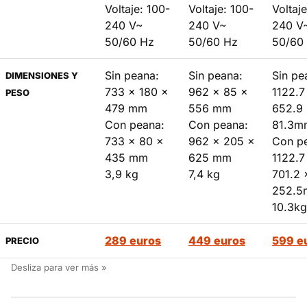
Voltaje: 100-
Voltaje: 100-
Voltaj
240 V~
240 V~
240 V
50/60 Hz
50/60 Hz
50/60
Sin peana:
Sin peana:
Sin pe
DIMENSIONES Y
733 × 180 ×
962 x 85 x
1122.7
PESO
479 mm
556 mm
652.9
Con peana:
Con peana:
81.3m
733 × 80 ×
962 x 205 x
Con p
435 mm
625 mm
1122.7
3,9 kg
7,4 kg
701.2 
252.
10.3kg
289 euros
449 euros
599 e
PRECIO