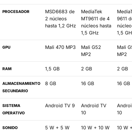
MSD6683 de
MediaTek
Media
PROCESADOR
2 núcleos
MT9611 de 4
9611 d
hasta 1,2 GHz
núcleos hasta
núcleo
1,5 GHz
1,5 G
Mali 470 MP3
Mali G52
Mali G
GPU
MP2
MP2
1,5 GB
2 GB
2 GB
RAM
8 GB
16 GB
16 GB
ALMACENAMIENTO
SECUNDARIO
Android TV 9
Android TV
Andro
SISTEMA
10
10
OPERATIVO
5 W + 5 W
10 W + 10 W
10 W 
SONIDO