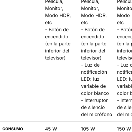
Película,
Película,
Películ
Monitor,
Monitor,
Monito
Modo HDR,
Modo HDR,
Modo 
etc
etc
etc
- Botón de
- Botón de
- Botó
encendido
encendido
encen
(en la parte
(en la parte
(en la 
inferior del
inferior del
inferio
televisor)
televisor)
televis
- Luz de
- Luz 
notificación
notifi
LED: luz
LED: l
variable de
variab
color blanco
color 
- Interruptor
- Inter
de silencio
de sil
del micrófono
del mi
45 W
105 W
150 W
CONSUMO