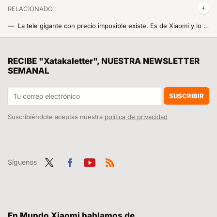
RELACIONADO
La tele gigante con precio imposible existe. Es de Xiaomi y lo tiene todo para convertirse en tu próximo cine en casa
No se me había ocurrido sacar un Xiaomi Mi TV Box S viejo de un cajón y convertirlo en una máquina perfecta de streaming para teles antiguas
Xiaomi TV Max 85 y Max 100 2025, 100 pulgadas de Smart TVs de pura felicidad a un precio de infarto
RECIBE "Xatakaletter", NUESTRA NEWSLETTER
SEMANAL
Se han reservado tantos Xiaomi SU7 Ultra que ya hay revendedores cobrando hasta 20.000 euros más por el coche
Xiaomi quiere que el POCO Launcher sea un auténtico cohete. Ha vuelto a actualizarlo con un montón de mejoras y te enseñamos cómo lo puedes instalar
SUSCRIBIR
Suscribiéndote aceptas nuestra
política de privacidad
Síguenos
Twit
Fac
You
RSS
ter
ebo
tub
ok
e
En Mundo Xiaomi hablamos de...