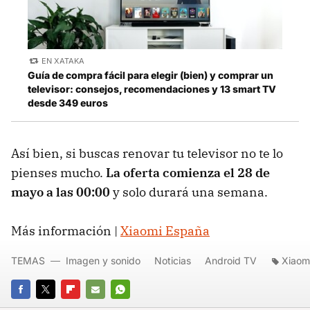
EN XATAKA
Guía de compra fácil para elegir (bien) y comprar un
televisor: consejos, recomendaciones y 13 smart TV
desde 349 euros
Así bien, si buscas renovar tu televisor no te lo
pienses mucho.
La oferta comienza el 28 de
mayo a las 00:00
y solo durará una semana.
Más información |
Xiaomi España
TEMAS
Imagen y sonido
Noticias
Android TV
Xiaom
FACEBOOK
TWITTER
FLIPBOARD
E-
WHATSAPP