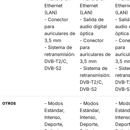
Ethernet
Ethernet
Ethern
(LAN)
(LAN)
(LAN)
- Conector
- Salida de
- Sali
para
audio digital
audio d
auriculares de
óptica
óptica
3,5 mm
- Conector
- Cone
- Sistema de
para
para
retransmisión:
auriculares de
auricu
DVB-T2/C,
3,5 mm
3,5 m
DVB-S2
- Sistema de
- Sist
retransmisión:
retran
DVB-T2/C,
DVB-T
DVB-S2
DVB-S
- Modos
- Modos
- Mod
OTROS
Estándar,
Estándar,
Estánd
Intenso,
Intenso,
Intens
Deporte,
Deporte,
Deport