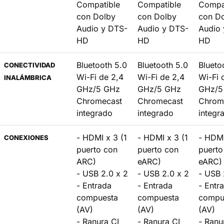
Compatible
Compatible
Compa
con Dolby
con Dolby
con D
Audio y DTS-
Audio y DTS-
Audio 
HD
HD
HD
Bluetooth 5.0
Bluetooth 5.0
Blueto
CONECTIVIDAD
Wi-Fi de 2,4
Wi-Fi de 2,4
Wi-Fi 
INALÁMBRICA
GHz/5 GHz
GHz/5 GHz
GHz/5
Chromecast
Chromecast
Chrom
integrado
integrado
integr
- HDMI x 3 (1
- HDMI x 3 (1
- HDMI
CONEXIONES
puerto con
puerto con
puerto
ARC)
eARC)
eARC)
- USB 2.0 x 2
- USB 2.0 x 2
- USB 
- Entrada
- Entrada
- Entr
compuesta
compuesta
compu
(AV)
(AV)
(AV)
- Ranura CI
- Ranura CI
- Ranu