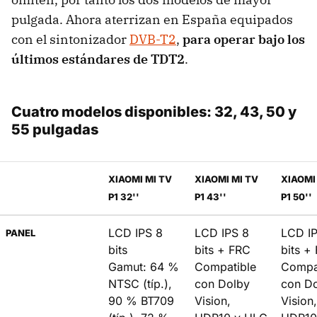
pulgada. Ahora aterrizan en España equipados
con el sintonizador
DVB-T2
,
para operar bajo los
últimos estándares de TDT2
.
Cuatro modelos disponibles: 32, 43, 50 y
55 pulgadas
XIAOMI MI TV
XIAOMI MI TV
XIAOMI
P1 32''
P1 43''
P1 50''
LCD IPS 8
LCD IPS 8
LCD I
PANEL
bits
bits + FRC
bits +
Gamut: 64 %
Compatible
Compa
NTSC (típ.),
con Dolby
con D
90 % BT709
Vision,
Vision,