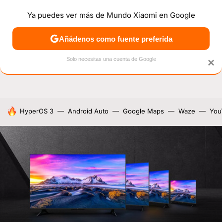
Ya puedes ver más de Mundo Xiaomi en Google
NOTICIAS
MÓVILES
TUTORIALES
OFERTAS
ANÁL
Añádenos como fuente preferida
Solo necesitas una cuenta de Google
×
HOY SE HABLA DE
HyperOS 3
Android Auto
Google Maps
Waze
You