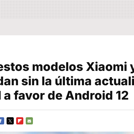
estos modelos Xiaomi 
an sin la última actual
 a favor de Android 12
ACEBOOK
TWITTER
FLIPBOARD
E-