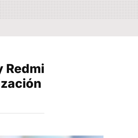
y Redmi
ización