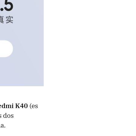
edmi K40
(es
s dos
a.