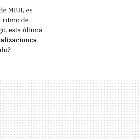
de MIUI, es
l ritmo de
o, esta última
ualizaciones
ado?