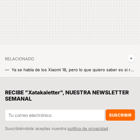
RELACIONADO
Ya se habla de los Xiaomi 18, pero lo que quiero saber es si repetirán la genialidad de diseño única que les dio el éxito a los Xiaomi 17
Una función en HyperOS para atraer la buena suerte: Xiaomi implementa en sus móviles más únicos un gong gracias a la pantalla que costó 125 millones de euros
Una teoría dice que Ulises estuvo retenido en Perejil. Y que debemos el nombre de España a ello
RECIBE "Xatakaletter", NUESTRA NEWSLETTER
SEMANAL
Lu Weibing lo confirma: el Xiaomi 18 montará de nuevo la innovación más original que Xiaomi ha metido en un móvil en 2025
Lo usas a diario en tu Xiaomi pero no nacieron ni con WhatsApp ni con Facebook: de qué década son los icónicos Emojis
SUSCRIBIR
Suscribiéndote aceptas nuestra
política de privacidad