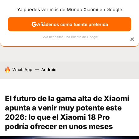
Ya puedes ver más de Mundo Xiaomi en Google
NOTICIAS
MÓVILES
TUTORIALES
OFERTAS
ANÁL
Añádenos como fuente preferida
Solo necesitas una cuenta de Google
×
HOY SE HABLA DE
WhatsApp
Android
El futuro de la gama alta de Xiaomi
apunta a venir muy potente este
2026: lo que el Xiaomi 18 Pro
podría ofrecer en unos meses