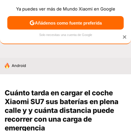
Ya puedes ver más de Mundo Xiaomi en Google
NOTICIAS
MÓVILES
TUTORIALES
OFERTAS
ANÁL
Añádenos como fuente preferida
Solo necesitas una cuenta de Google
×
HOY SE HABLA DE
Android
Cuánto tarda en cargar el coche
Xiaomi SU7 sus baterías en plena
calle y y cuánta distancia puede
recorrer con una carga de
emergencia