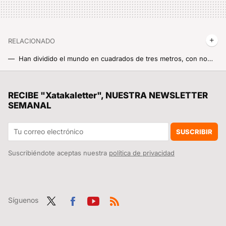
RELACIONADO
Han dividido el mundo en cuadrados de tres metros, con nombres muy locos y compiten con Google Maps y Waze. Así es la app más divertida en mi Xiaomi
Llevo años conduciendo con apps como Google Maps y compañía, y creo que Waze tiene el sistema de aviso de radares más honesto que hay. Y el menos molesto
La debacle demográfica en Europa, expuesta en este mapa con un invitado engañoso: Mónaco
RECIBE "Xatakaletter", NUESTRA NEWSLETTER
SEMANAL
Xiaomi despliega toda su “artillería” en el MWC 2025: así es el impresionante stand (y sus impresionantes productos)
Tesla tardó más de diez años en producir 300.000 coches anuales. Xiaomi lo ha conseguido en menos de un año y ya es una amenaza más que real
SUSCRIBIR
Suscribiéndote aceptas nuestra
política de privacidad
Síguenos
Twit
Fac
You
RSS