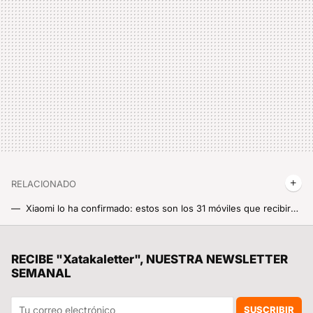
RELACIONADO
Xiaomi lo ha confirmado: estos son los 31 móviles que recibirán HyperOS 3, pero no se actualizarán a Android 16
Xiaomi ha confirmado lo que muchos temíamos: estos 31 móviles recibirán HyperOS 3, pero no catarán Android 16
El Alzheimer ya no parece irreversible: la ciencia logra que cerebros con daños avanzados se recuperen por primera vez en animales
RECIBE "Xatakaletter", NUESTRA NEWSLETTER
SEMANAL
Primera gran actualización para el Xiaomi 17 Ultra: llega cargada de mejoras muy potentes que pronto llegarán a nivel Global
Ahora sí, adiós para siempre al bloqueo del bootloader en los móviles Xiaomi: muy pronto la medida llegará a nivel mundial
SUSCRIBIR