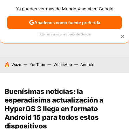
Ya puedes ver más de Mundo Xiaomi en Google
NOTICIAS
MÓVILES
TUTORIALES
OFERTAS
ANÁL
Añádenos como fuente preferida
Solo necesitas una cuenta de Google
×
HOY SE HABLA DE
Waze
YouTube
WhatsApp
Android
Buenísimas noticias: la
esperadísima actualización a
HyperOS 3 llega en formato
Android 15 para todos estos
dispositivos