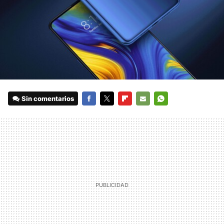
Sin comentarios
FACEBOOK
TWITTER
FLIPBOARD
E-
WHATSAPP
MAIL