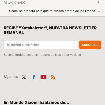
RELACIONADO
Xiaomi se prepara para que te olvides pronto de los iPhone 16. Xiaomi Pad 7, Pad 7 Pro, Xiaomi 15 y 15 Pro para ¿octubre?
La vuelta al cole también ha llegado a tu tele Xiaomi y ahora puedes probar Max durante siete días totalmente gratis
¡Albricias! El nuevo timbre inteligente de Xiaomi con visión nocturna y que se carga tres veces al año ya se puede comprar en España
RECIBE "Xatakaletter", NUESTRA NEWSLETTER
SEMANAL
Se han reservado tantos Xiaomi SU7 Ultra que ya hay revendedores cobrando hasta 20.000 euros más por el coche
Xiaomi quiere que el POCO Launcher sea un auténtico cohete. Ha vuelto a actualizarlo con un montón de mejoras y te enseñamos cómo lo puedes instalar
SUSCRIBIR
Suscribiéndote aceptas nuestra
política de privacidad
Síguenos
Twit
Fac
You
RSS
ter
ebo
tub
ok
e
En Mundo Xiaomi hablamos de...