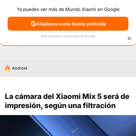
Ya puedes ver más de Mundo Xiaomi en Google
NOTICIAS
MÓVILES
TUTORIALES
OFERTAS
ANÁL
Añádenos como fuente preferida
Solo necesitas una cuenta de Google
×
HOY SE HABLA DE
Android
La cámara del Xiaomi Mix 5 será de
impresión, según una filtración