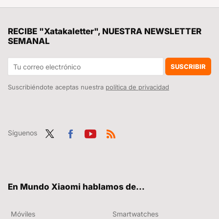
¡Albricias! El nuevo timbre inteligente de Xiaomi con visión nocturna y que se carga tres veces al año ya se puede comprar en España
La debacle demográfica en Europa, expuesta en este mapa con un invitado engañoso: Mónaco
RECIBE "Xatakaletter", NUESTRA NEWSLETTER
SEMANAL
Se han reservado tantos Xiaomi SU7 Ultra que ya hay revendedores cobrando hasta 20.000 euros más por el coche
Xiaomi quiere que el POCO Launcher sea un auténtico cohete. Ha vuelto a actualizarlo con un montón de mejoras y te enseñamos cómo lo puedes instalar
SUSCRIBIR
Suscribiéndote aceptas nuestra
política de privacidad
Síguenos
Twit
Fac
You
RSS
ter
ebo
tub
ok
e
En Mundo Xiaomi hablamos de...
Móviles
Smartwatches