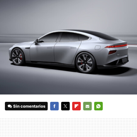
Sin comentarios
FACEBOOK
TWITTER
FLIPBOARD
E-
WHATSAPP
MAIL