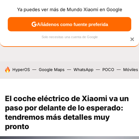
Ya puedes ver más de Mundo Xiaomi en Google
NOTICIAS
MÓVILES
TUTORIALES
OFERTAS
ANÁL
Añádenos como fuente preferida
Solo necesitas una cuenta de Google
×
HOY SE HABLA DE
HyperOS
Google Maps
WhatsApp
POCO
Móviles
El coche eléctrico de Xiaomi va un
paso por delante de lo esperado:
tendremos más detalles muy
pronto