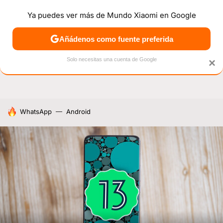
Ya puedes ver más de Mundo Xiaomi en Google
NOTICIAS
MÓVILES
TUTORIALES
OFERTAS
ANÁL
Añádenos como fuente preferida
Solo necesitas una cuenta de Google
×
HOY SE HABLA DE
WhatsApp
Android