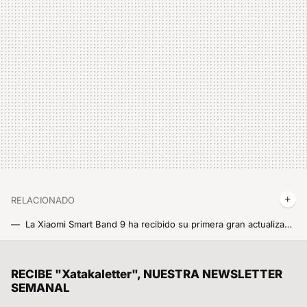
RELACIONADO
La Xiaomi Smart Band 9 ha recibido su primera gran actualización y ya no hay excusas para no comprártela. Estos son todas las novedades que incluye
Por favor, que le suban el sueldo al que haya decidido lanzar esta maravilla. Los nuevos Redmi Buds 6 Lite van a arrasar con su cancelación de 40 dB y su bestial precio
Lo malo del Samsung Galaxy S24 FE es que se lanzó con un precio muy alto. Ya no es un problema
RECIBE "Xatakaletter", NUESTRA NEWSLETTER
SEMANAL
Un hot pot barato y sin salir de casa por fin es posible gracias a Xiaomi. Su último electrodoméstico trae lo mejor de la cocina china a nuestro hogar