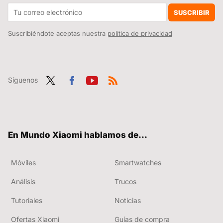
Google ha matado al Chromecast sin previo aviso y muchos de ellos han dejado de funcionar. Por suerte, Xiaomi tiene la solución a tus problemas
SUSCRIBIR
Suscribiéndote aceptas nuestra
política de privacidad
Síguenos
Twit
Fac
You
RSS
ter
ebo
tub
ok
e
En Mundo Xiaomi hablamos de...
Móviles
Smartwatches
Análisis
Trucos
Tutoriales
Noticias
Ofertas Xiaomi
Guías de compra