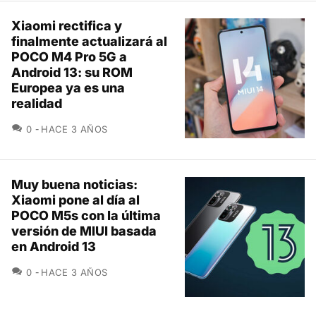
Xiaomi rectifica y
finalmente actualizará al
POCO M4 Pro 5G a
Android 13: su ROM
Europea ya es una
realidad
COMENTARIOS
0
HACE 3 AÑOS
Muy buena noticias:
Xiaomi pone al día al
POCO M5s con la última
versión de MIUI basada
en Android 13
COMENTARIOS
0
HACE 3 AÑOS