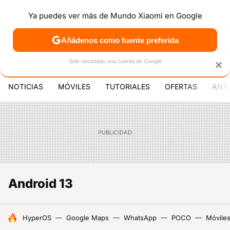
Ya puedes ver más de Mundo Xiaomi en Google
MENÚ
NUEVO
Añádenos como fuente preferida
PATROCINA
Solo necesitas una cuenta de Google
×
NOTICIAS
MÓVILES
TUTORIALES
OFERTAS
ANÁL
Android 13
HOY SE HABLA DE
HyperOS
Google Maps
WhatsApp
POCO
Móviles