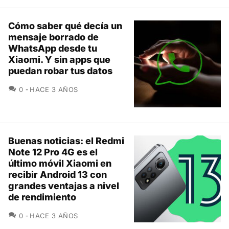
Cómo saber qué decía un
mensaje borrado de
WhatsApp desde tu
Xiaomi. Y sin apps que
puedan robar tus datos
COMENTARIOS
0
HACE 3 AÑOS
Buenas noticias: el Redmi
Note 12 Pro 4G es el
último móvil Xiaomi en
recibir Android 13 con
grandes ventajas a nivel
de rendimiento
COMENTARIOS
0
HACE 3 AÑOS