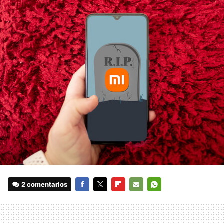
2 comentarios
FACEBOOK
TWITTER
FLIPBOARD
E-
WHATSAPP
MAIL