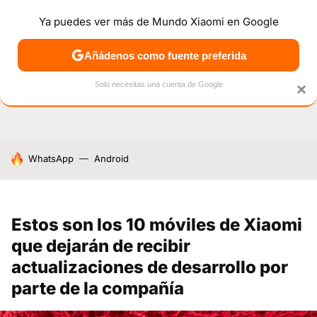
Ya puedes ver más de Mundo Xiaomi en Google
NOTICIAS
MÓVILES
TUTORIALES
OFERTAS
ANÁL
Añádenos como fuente preferida
Solo necesitas una cuenta de Google
×
HOY SE HABLA DE
WhatsApp
Android
Estos son los 10 móviles de Xiaomi
que dejarán de recibir
actualizaciones de desarrollo por
parte de la compañía