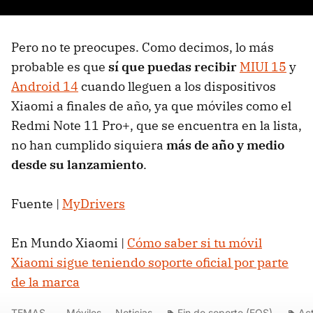
Pero no te preocupes. Como decimos, lo más
probable es que
sí que puedas recibir
MIUI 15
y
Android 14
cuando lleguen a los dispositivos
Xiaomi a finales de año, ya que móviles como el
Redmi Note 11 Pro+, que se encuentra en la lista,
no han cumplido siquiera
más de año y medio
desde su lanzamiento
.
Fuente |
MyDrivers
En Mundo Xiaomi |
Cómo saber si tu móvil
Xiaomi sigue teniendo soporte oficial por parte
de la marca
TEMAS
Móviles
Noticias
Fin de soporte (EOS)
Act