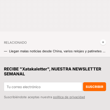
RELACIONADO
Llegan malas noticias desde China, varios relojes y patinetes eléctricos de Xiaomi se han quedado sin soporte oficial de la marca y nunca más se podrán actualizar
WhatsApp va a dejar de funcionar en todos estos móviles Xiaomi a partir del 1 de enero de 2025 y habrá riesgo de perder todos nuestros datos
Como tener a la última tu tele Samsung. Así puedes actualizarla sin Internet en casa
RECIBE "Xatakaletter", NUESTRA NEWSLETTER
SEMANAL
La última novedad de Waze te deja ver la navegación en el cuadro de instrumentos del coche: así puedes utilizarlo
Un hot pot barato y sin salir de casa por fin es posible gracias a Xiaomi. Su último electrodoméstico trae lo mejor de la cocina china a nuestro hogar
SUSCRIBIR
Suscribiéndote aceptas nuestra
política de privacidad