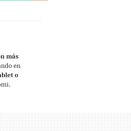
on más
ando en
ablet o
omi.