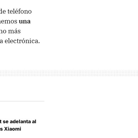
de teléfono
enemos
una
ho más
a electrónica.
 se adelanta al
os Xiaomi