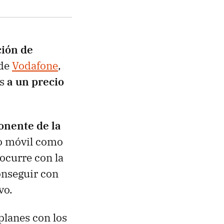
ción de
 de
Vodafone
,
os
a un precio
nente de la
uo móvil como
 ocurre con la
onseguir con
vo.
planes con los