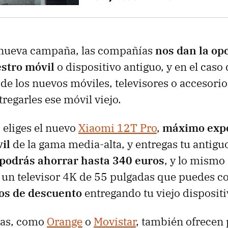
a nueva campaña, las compañías
nos dan la op
stro móvil
o dispositivo antiguo, y en el caso
de los nuevos móviles, televisores o accesori
tregarles ese móvil viejo.
i eliges el nuevo
Xiaomi 12T Pro
,
máximo expo
il
de la gama media-alta, y entregas tu antig
podrás ahorrar hasta 340 euros
, y lo mismo
, un televisor 4K de 55 pulgadas que puedes c
os de descuento
entregando tu viejo dispositi
ías, como
Orange
o
Movistar
, también ofrecen 