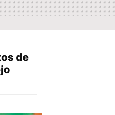
tos de
jo