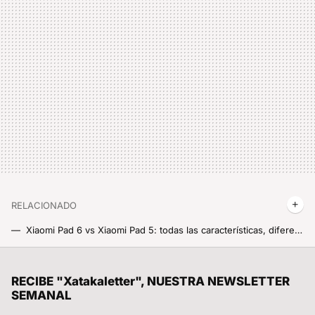
RELACIONADO
Xiaomi Pad 6 vs Xiaomi Pad 5: todas las características, diferencias y precios
Estos son los 76 móviles que Xiaomi va a actualizar con el último parche de Android, comprueba si el tuyo está entre ellos
Un joven de 19 años hackeó el iPhone, fue contratado por Apple y terminó despedido por no contestar a un correo
RECIBE "Xatakaletter", NUESTRA NEWSLETTER
SEMANAL
Los Xiaomi 15 no serán los únicos móviles con un soporte de 6 años: incluye hasta el Redmi más barato