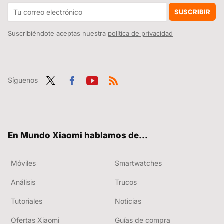
Xiaomi quiere que el POCO Launcher sea un auténtico cohete. Ha vuelto a actualizarlo con un montón de mejoras y te enseñamos cómo lo puedes instalar
SUSCRIBIR
Suscribiéndote aceptas nuestra
política de privacidad
Síguenos
Twit
Fac
You
RSS
ter
ebo
tub
ok
e
En Mundo Xiaomi hablamos de...
Móviles
Smartwatches
Análisis
Trucos
Tutoriales
Noticias
Ofertas Xiaomi
Guías de compra