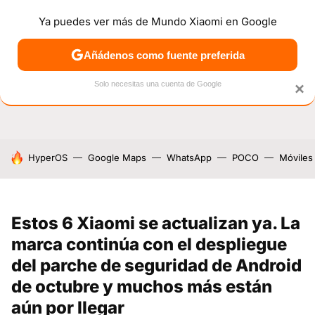
Ya puedes ver más de Mundo Xiaomi en Google
NOTICIAS
MÓVILES
TUTORIALES
OFERTAS
ANÁL
Añádenos como fuente preferida
Solo necesitas una cuenta de Google
×
HOY SE HABLA DE
HyperOS
Google Maps
WhatsApp
POCO
Móviles
Estos 6 Xiaomi se actualizan ya. La
marca continúa con el despliegue
del parche de seguridad de Android
de octubre y muchos más están
aún por llegar