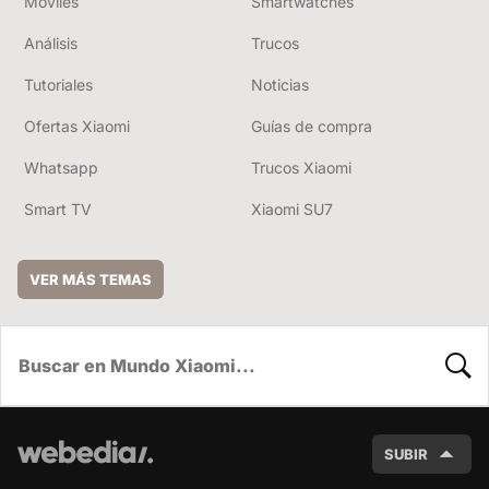
Móviles
Smartwatches
Análisis
Trucos
Tutoriales
Noticias
Ofertas Xiaomi
Guías de compra
Whatsapp
Trucos Xiaomi
Smart TV
Xiaomi SU7
VER MÁS TEMAS
BUSC
SUBIR