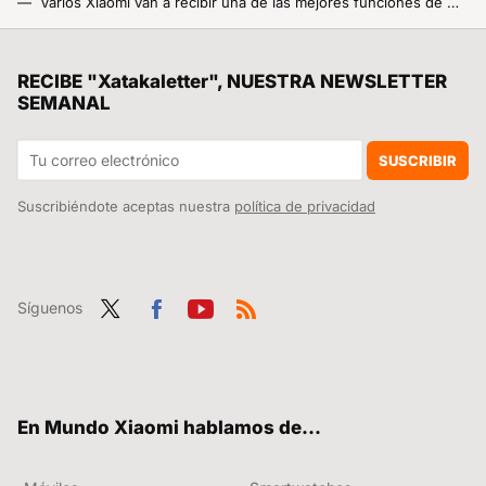
Varios Xiaomi van a recibir una de las mejores funciones de Google. Ya no hará falta tener un Pixel
Actualizar a Android 15 y HyperOS 2 tiene premio. El GPS de nuestro móvil dará un salto brutal para que no nos perdamos nunca más
Las freidoras de aire tienen los días contados: este invento de Lidl está listo para tomar su lugar
RECIBE "Xatakaletter", NUESTRA NEWSLETTER
SEMANAL
El año aún no ha terminado para Xiaomi, la marca asegura que tiene listos para lanzar dos nuevos móviles que llegarán antes de que acabe 2024
La nueva era para Xiaomi ya está aquí, HyperOS 2 traerá consigo las actualizaciones mensuales que tantos años llevamos pidiendo
SUSCRIBIR
Suscribiéndote aceptas nuestra
política de privacidad
Síguenos
Twit
Fac
You
RSS
ter
ebo
tub
ok
e
En Mundo Xiaomi hablamos de...