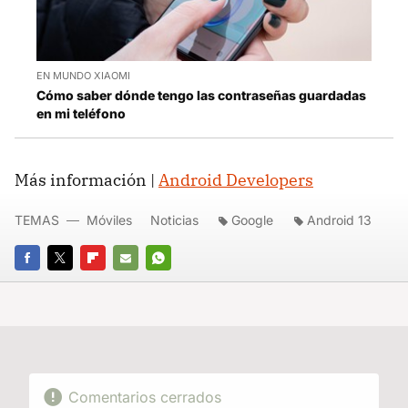
EN MUNDO XIAOMI
Cómo saber dónde tengo las contraseñas guardadas
en mi teléfono
Más información |
Android Developers
TEMAS
Móviles
Noticias
Google
Android 13
FACEBOOK
TWITTER
FLIPBOARD
E-
WHATSAPP
MAIL
Comentarios cerrados