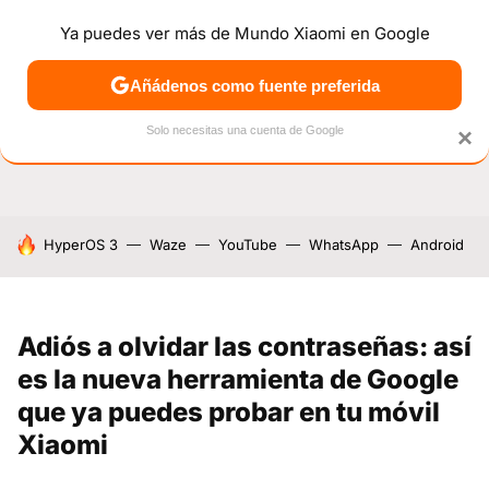
Ya puedes ver más de Mundo Xiaomi en Google
NOTICIAS
MÓVILES
TUTORIALES
OFERTAS
ANÁL
Añádenos como fuente preferida
Solo necesitas una cuenta de Google
×
HOY SE HABLA DE
HyperOS 3
Waze
YouTube
WhatsApp
Android
Adiós a olvidar las contraseñas: así
es la nueva herramienta de Google
que ya puedes probar en tu móvil
Xiaomi