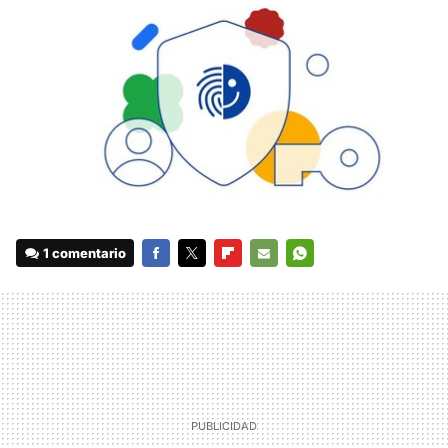
1 comentario
FACEBOOK
TWITTER
FLIPBOARD
E-
WHATSAPP
MAIL