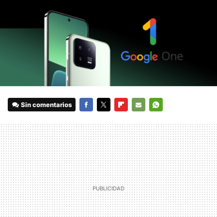
Sin comentarios
FACEBOOK
TWITTER
FLIPBOARD
E-
WHATSAPP
MAIL