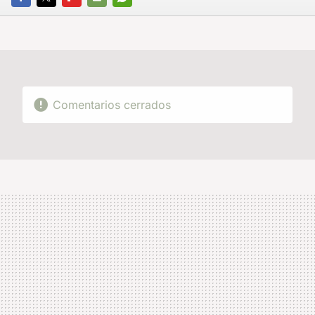
FACEBOOK
TWITTER
FLIPBOARD
E-
WHATSAPP
MAIL
Comentarios cerrados