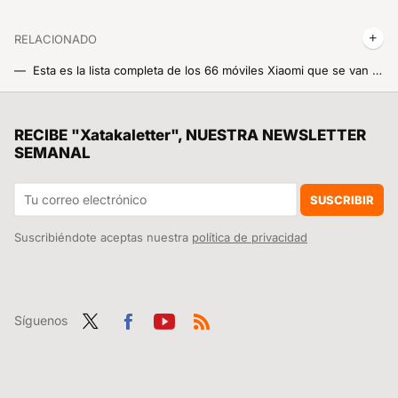
RELACIONADO
Esta es la lista completa de los 66 móviles Xiaomi que se van a poder actualizar a Android 14 de forma oficial
Grandes noticias: Xiaomi acaba de confirmar cuáles serán los dispositivos que se actualizarán a HyperOS antes del próximo mes de junio
La debacle demográfica en Europa, expuesta en este mapa con un invitado engañoso: Mónaco
RECIBE "Xatakaletter", NUESTRA NEWSLETTER
SEMANAL
Por fin es oficial, los nuevos flagship de Xiaomi tendrán seis años de actualizaciones oficiales y podrán disfrutar de Android 21 en un futuro
Google está preparando la revolución definitiva para Android Auto. Gemini está en camino para que la IA sea nuestra mejor compañera de viaje
SUSCRIBIR
Suscribiéndote aceptas nuestra
política de privacidad
Síguenos
Twit
Fac
You
RSS
ter
ebo
tub