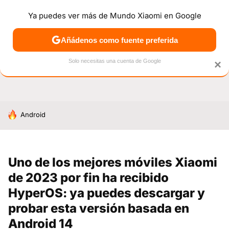
Ya puedes ver más de Mundo Xiaomi en Google
NOTICIAS
MÓVILES
TUTORIALES
OFERTAS
ANÁL
Añádenos como fuente preferida
Solo necesitas una cuenta de Google
×
HOY SE HABLA DE
Android
Uno de los mejores móviles Xiaomi
de 2023 por fin ha recibido
HyperOS: ya puedes descargar y
probar esta versión basada en
Android 14