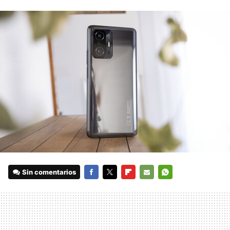
Sin comentarios
FACEBOOK
TWITTER
FLIPBOARD
E-
WHATSAPP
MAIL