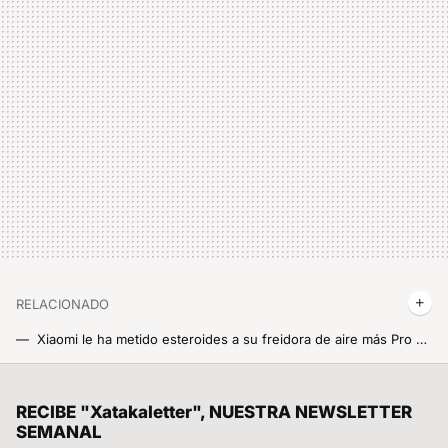
RELACIONADO
Xiaomi le ha metido esteroides a su freidora de aire más Pro y por fin la podemos comprar en España a un precio interesantísimo
Xiaomi se prepara para que te olvides pronto de los iPhone 16. Xiaomi Pad 7, Pad 7 Pro, Xiaomi 15 y 15 Pro para ¿octubre?
RootedCon está dispuesta a llegar al Constitucional si tiene que hacerlo: "LaLiga ha hackeado la ley" con los bloqueos de IPs
RECIBE "Xatakaletter", NUESTRA NEWSLETTER
SEMANAL
Se han reservado tantos Xiaomi SU7 Ultra que ya hay revendedores cobrando hasta 20.000 euros más por el coche