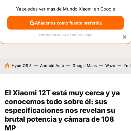
Ya puedes ver más de Mundo Xiaomi en Google
NOTICIAS
MÓVILES
TUTORIALES
OFERTAS
ANÁL
Añádenos como fuente preferida
Solo necesitas una cuenta de Google
×
HOY SE HABLA DE
HyperOS 3
Android Auto
Google Maps
Waze
You
El Xiaomi 12T está muy cerca y ya
conocemos todo sobre él: sus
especificaciones nos revelan su
brutal potencia y cámara de 108
MP