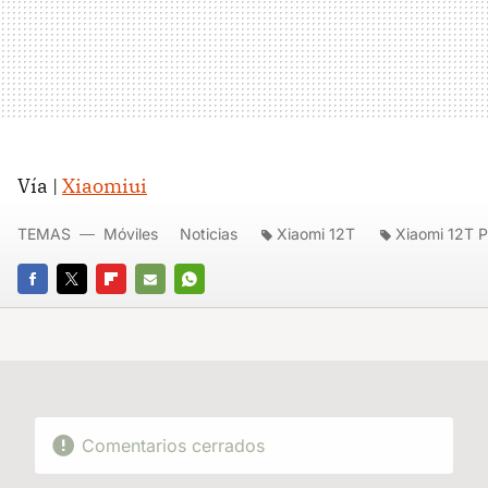
Vía |
Xiaomiui
TEMAS
Móviles
Noticias
Xiaomi 12T
Xiaomi 12T P
FACEBOOK
TWITTER
FLIPBOARD
E-
WHATSAPP
MAIL
Comentarios cerrados