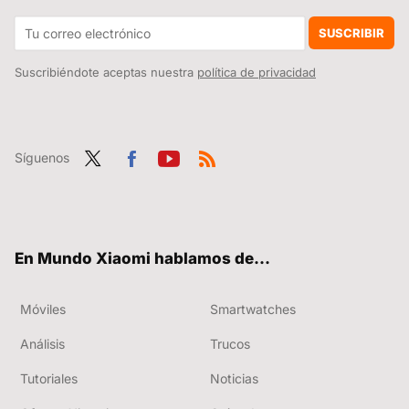
Xiaomi quiere que el POCO Launcher sea un auténtico cohete. Ha vuelto a actualizarlo con un montón de mejoras y te enseñamos cómo lo puedes instalar
SUSCRIBIR
Suscribiéndote aceptas nuestra
política de privacidad
Síguenos
Twit
Fac
You
RSS
ter
ebo
tub
ok
e
En Mundo Xiaomi hablamos de...
Móviles
Smartwatches
Análisis
Trucos
Tutoriales
Noticias