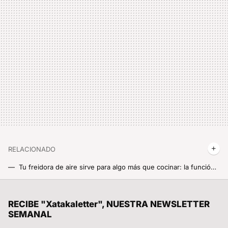
RELACIONADO
Tu freidora de aire sirve para algo más que cocinar: la función secreta que pocos aprovechan y que es súper útil
Ya sabemos cómo será el POCO F8 y sí, es una locura: su versión china ya es oficial y en nada llegará a Europa
Unos científicos españoles quieren salvar al planeta con un plan alocado: rellenar de agua el mar de Aral para capturar CO2
RECIBE "Xatakaletter", NUESTRA NEWSLETTER
SEMANAL
El nuevo ajuste de HyperOS que puede darte unos minutos clave si te roban el móvil: apagarlo ya no será tan sencillo