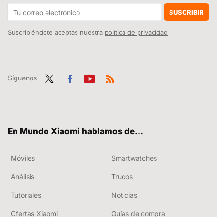
Este avance de Xiaomi lo cambia todo: sus robots ya pueden diseñar su propio entrenamiento sin intervención humana
SUSCRIBIR
Suscribiéndote aceptas nuestra
política de privacidad
Síguenos
Twit
Fac
You
RSS
ter
ebo
tub
ok
e
En Mundo Xiaomi hablamos de...
Móviles
Smartwatches
Análisis
Trucos
Tutoriales
Noticias
Ofertas Xiaomi
Guías de compra