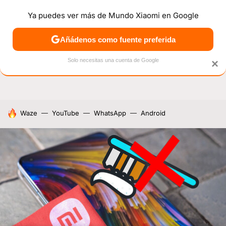
Ya puedes ver más de Mundo Xiaomi en Google
NOTICIAS
MÓVILES
TUTORIALES
OFERTAS
ANÁL
Añádenos como fuente preferida
Solo necesitas una cuenta de Google
×
HOY SE HABLA DE
Waze
YouTube
WhatsApp
Android