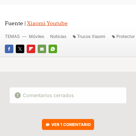
Fuente |
Xiaomi Youtube
TEMAS
Móviles
Noticias
Trucos Xiaomi
Protector
FACEBOOK
TWITTER
FLIPBOARD
E-
WHATSAPP
MAIL
Comentarios cerrados
VER
1 COMENTARIO