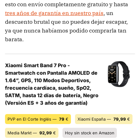
esto con envío completamente gratuito y hasta
tres años de garantía en nuestro país
, un
descuento brutal que no puedes dejar escapar,
ya que nunca habíamos podido comprarla tan
barata.
Xiaomi Smart Band 7 Pro -
Smartwatch con Pantalla AMOLED de
1.64”, GPS, 110 Modos Deportivos,
frecuencia cardíaca, sueño, SpO2,
5ATM, hasta 12 días de batería, Negro
(Versión ES + 3 años de garantía)
PVP en El Corte Inglés —
79
€
Xiaomi España —
79,99
€
Media Markt —
92,99
€
Hoy sin stock en Amazon