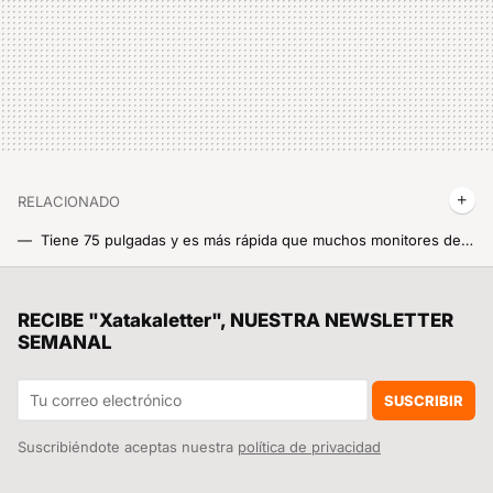
RELACIONADO
Tiene 75 pulgadas y es más rápida que muchos monitores de PC: esta Smart TV de Xiaomi es una de esas compras de las que presumir
Oferta salvaje: esta Smart TV QLED de Xiaomi se desploma por debajo de 130 euros y el precio ya es casi ridículo
Xiaomi tira la casa por la ventana con su REDMI 15C a precio de derribo: batería para +2 días, pantalla gigante y de remate una Power Bank de regalo
RECIBE "Xatakaletter", NUESTRA NEWSLETTER
SEMANAL
Teléfonos REDMI a mitad de precio, relojes rebajadísimos, tablets pepino por poco dinero y mucho más: Cazando Gangas
Xiaomi corrige una cadena de errores en HyperOS 3 en su último parche: nueve móviles habían empezado a dar problemas
SUSCRIBIR
Suscribiéndote aceptas nuestra
política de privacidad