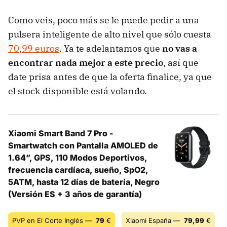
Como veis, poco más se le puede pedir a una
pulsera inteligente de alto nivel que sólo cuesta
70,99 euros
. Ya te adelantamos que
no vas a
encontrar nada mejor a este precio
, así que
date prisa antes de que la oferta finalice, ya que
el stock disponible está volando.
Xiaomi Smart Band 7 Pro -
Smartwatch con Pantalla AMOLED de
1.64”, GPS, 110 Modos Deportivos,
frecuencia cardíaca, sueño, SpO2,
5ATM, hasta 12 días de batería, Negro
(Versión ES + 3 años de garantía)
PVP en El Corte Inglés —
79
€
Xiaomi España —
79,99
€