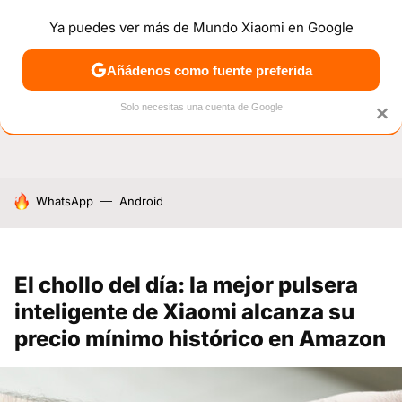
Ya puedes ver más de Mundo Xiaomi en Google
NOTICIAS
MÓVILES
TUTORIALES
OFERTAS
ANÁL
Añádenos como fuente preferida
Solo necesitas una cuenta de Google
×
HOY SE HABLA DE
WhatsApp
Android
El chollo del día: la mejor pulsera
inteligente de Xiaomi alcanza su
precio mínimo histórico en Amazon