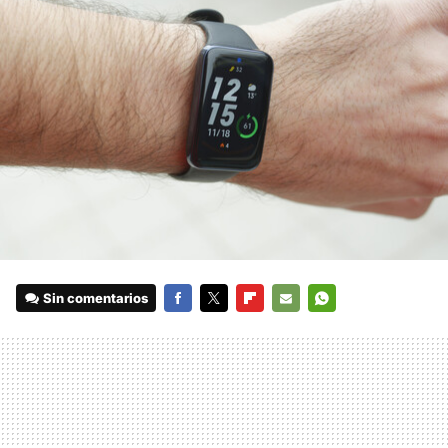
Sin comentarios
FACEBOOK
TWITTER
FLIPBOARD
E-
WHATSAPP
MAIL