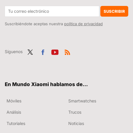
No sabía que tenía Spotify gratis 4 meses por tener este móvil Xiaomi. Comprueba si tienes un modelo compatible con la oferta
SUSCRIBIR
Suscribiéndote aceptas nuestra
política de privacidad
Síguenos
Twit
Fac
You
RSS
ter
ebo
tub
ok
e
En Mundo Xiaomi hablamos de...
Móviles
Smartwatches
Análisis
Trucos
Tutoriales
Noticias