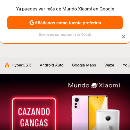
Ya puedes ver más de Mundo Xiaomi en Google
NOTICIAS
MÓVILES
TUTORIALES
OFERTAS
ANÁL
Añádenos como fuente preferida
Solo necesitas una cuenta de Google
×
HOY SE HABLA DE
HyperOS 3
Android Auto
Google Maps
Waze
You