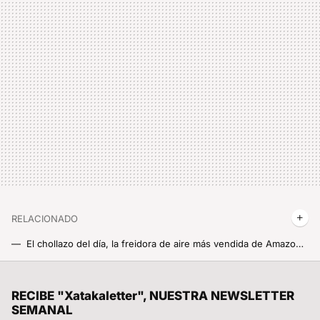
RELACIONADO
El chollazo del día, la freidora de aire más vendida de Amazon ahora sólo te costará 40 euros si te das prisa
Un móvil Top a un precio aún más Top: mira que POCO puedes llevarte por menos de 200 euros con este descuentazo
Si la pregunta es cuánto dinero existe en el mundo por persona, este revelador gráfico tiene la respuesta
RECIBE "Xatakaletter", NUESTRA NEWSLETTER
SEMANAL
Estrena microondas por lo que te costaría una sandwichera, el descuentazo del Xiaomi Microwave Oven a mitad de precio