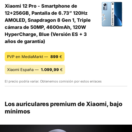
Xiaomi 12 Pro - Smartphone de
12+256GB, Pantalla de 6.73” 120Hz
AMOLED, Snapdragon 8 Gen 1, Triple
cámara de 50MP, 4600mAh, 120W
HyperCharge, Blue (Versión ES + 3
años de garantía)
PVP en MediaMarkt —
899
€
Xiaomi España —
1.099,99
€
El precio podría variar. Obtenemos comisión por estos enlaces
Los auriculares premium de Xiaomi, bajo
mínimos