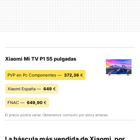
Xiaomi Mi TV P1 55 pulgadas
PVP en Pc Componentes —
372,36
€
Xiaomi España —
649
€
FNAC —
649,90
€
El precio podría variar. Obtenemos comisión por estos enlaces
La báscula más vendida de Xiaomi, por