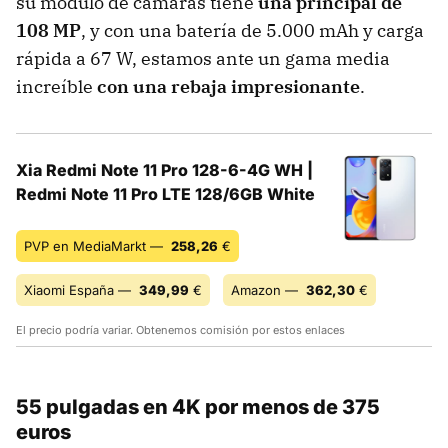
su módulo de cámaras tiene
una principal de
108 MP
, y con una batería de 5.000 mAh y carga
rápida a 67 W, estamos ante un gama media
increíble
con una rebaja impresionante
.
Xia Redmi Note 11 Pro 128-6-4G WH |
Redmi Note 11 Pro LTE 128/6GB White
PVP en MediaMarkt —
258,26
€
Xiaomi España —
349,99
€
Amazon —
362,30
€
El precio podría variar. Obtenemos comisión por estos enlaces
55 pulgadas en 4K por menos de 375
euros