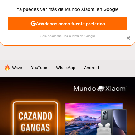
Ya puedes ver más de Mundo Xiaomi en Google
NOTICIAS
MÓVILES
TUTORIALES
OFERTAS
ANÁL
Añádenos como fuente preferida
Solo necesitas una cuenta de Google
×
HOY SE HABLA DE
Waze
YouTube
WhatsApp
Android