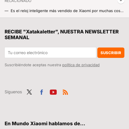
RELACIONADO
Es el reloj inteligente más vendido de Xiaomi por muchas cosas, pero también por el precio. Y aquí tienes un código de descuento para AliExpress
Solo hoy, no logro decidirme entre estos dos modelos del Redmi Note 13 con más de 100 euros de descuento por tiempo limitadísimo
La salida de Chema Alonso es una clara muestra de la nueva Telefónica: menos sorprendente, más rentable
RECIBE "Xatakaletter", NUESTRA NEWSLETTER
SEMANAL
Estrena microondas por lo que te costaría una sandwichera, el descuentazo del Xiaomi Microwave Oven a mitad de precio
Si se te rompe tu móvil Xiaomi y quieres evitar que te tanguen con la reparación, ten a mano estos precios oficiales siempre
SUSCRIBIR
Suscribiéndote aceptas nuestra
política de privacidad
Síguenos
Twit
Fac
You
RSS
ter
ebo
tub
ok
e
En Mundo Xiaomi hablamos de...