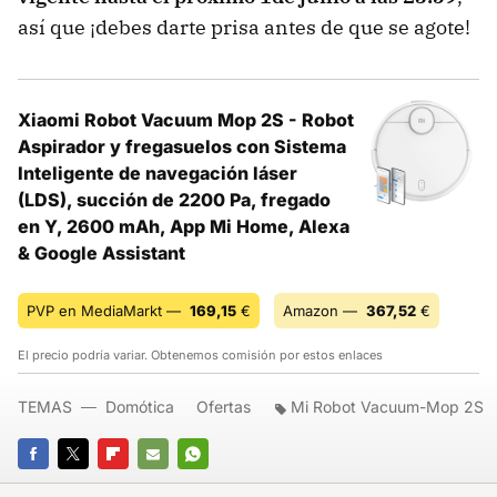
así que ¡debes darte prisa antes de que se agote!
Xiaomi Robot Vacuum Mop 2S - Robot
Aspirador y fregasuelos con Sistema
Inteligente de navegación láser
(LDS), succión de 2200 Pa, fregado
en Y, 2600 mAh, App Mi Home, Alexa
& Google Assistant
PVP en MediaMarkt —
169,15
€
Amazon —
367,52
€
El precio podría variar. Obtenemos comisión por estos enlaces
TEMAS
Domótica
Ofertas
Mi Robot Vacuum-Mop 2S
FACEBOOK
TWITTER
FLIPBOARD
E-
WHATSAPP