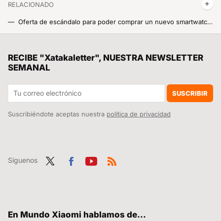
RELACIONADO
Oferta de escándalo para poder comprar un nuevo smartwatch: el Xiaomi Watch S1 roza su mínimo histórico por tiempo limitado
Xiaomi España empieza la semana con un descuentazo: el Xiaomi 13 Pro por 400 euros menos, lo más top del catálogo de la compañía
El año mágico de la animación: cinco películas están copando la taquilla y Pixar no tiene nada que ver con ninguna de ellas
RECIBE "Xatakaletter", NUESTRA NEWSLETTER
SEMANAL
Cocinar a distancia desde mi Xiaomi, quiero el nuevo aparato para la cocina de Xiaomi que viene con HyperOS
Ahora sí, Xiaomi ya vende el monitor que necesitaba para jugar a la máxima calidad. 34 pulgadas, 180 Hz y encima es curvo, me lo voy a gozar
SUSCRIBIR
Suscribiéndote aceptas nuestra
política de privacidad
Síguenos
Twit
Fac
You
RSS
ter
ebo
tub
ok
e
En Mundo Xiaomi hablamos de...