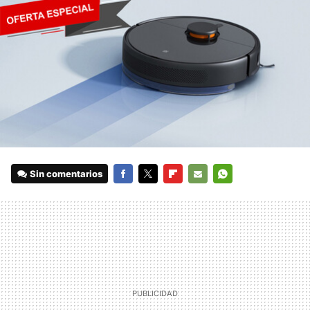
Sin comentarios
FACEBOOK
TWITTER
FLIPBOARD
E-
WHATSAPP
MAIL