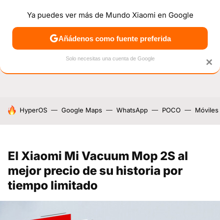
Ya puedes ver más de Mundo Xiaomi en Google
NOTICIAS
MÓVILES
TUTORIALES
OFERTAS
ANÁL
Añádenos como fuente preferida
Solo necesitas una cuenta de Google
×
HOY SE HABLA DE
HyperOS
Google Maps
WhatsApp
POCO
Móviles
El Xiaomi Mi Vacuum Mop 2S al
mejor precio de su historia por
tiempo limitado