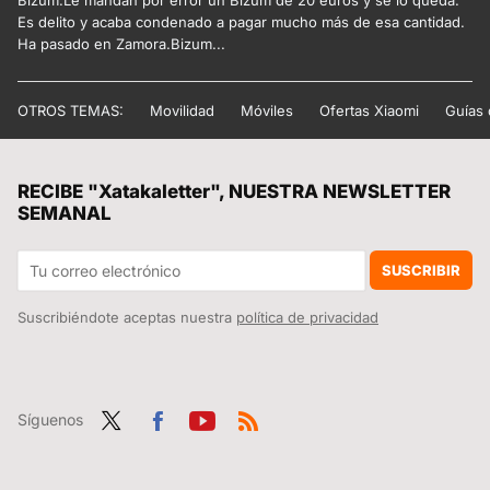
Bizum:Le mandan por error un Bizum de 20 euros y se lo queda.
Es delito y acaba condenado a pagar mucho más de esa cantidad.
Ha pasado en Zamora.Bizum...
OTROS TEMAS:
Movilidad
Móviles
Ofertas Xiaomi
Guías
RECIBE "Xatakaletter", NUESTRA NEWSLETTER
SEMANAL
SUSCRIBIR
Suscribiéndote aceptas nuestra
política de privacidad
Síguenos
Twit
Fac
You
RSS
ter
ebo
tub