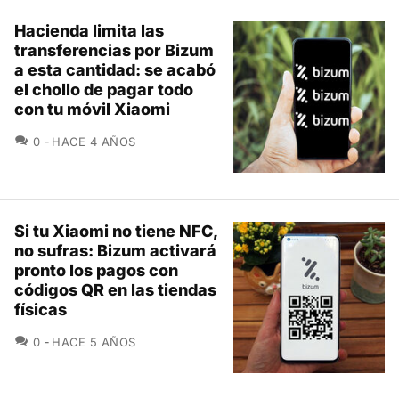
Hacienda limita las
transferencias por Bizum
a esta cantidad: se acabó
el chollo de pagar todo
con tu móvil Xiaomi
COMENTARIOS
0
HACE 4 AÑOS
Si tu Xiaomi no tiene NFC,
no sufras: Bizum activará
pronto los pagos con
códigos QR en las tiendas
físicas
COMENTARIOS
0
HACE 5 AÑOS