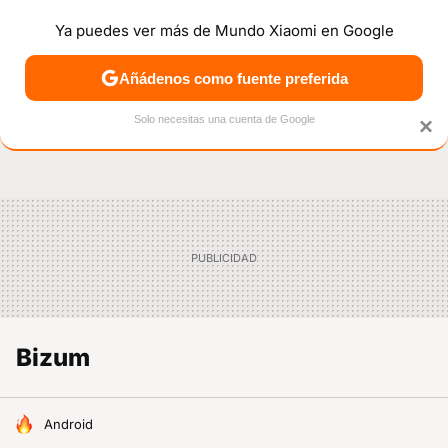
Ya puedes ver más de Mundo Xiaomi en Google
NOTICIAS
MÓVILES
TUTORIALES
OFERTAS
ANÁL
Añádenos como fuente preferida
Solo necesitas una cuenta de Google
×
Bizum
HOY SE HABLA DE
Android