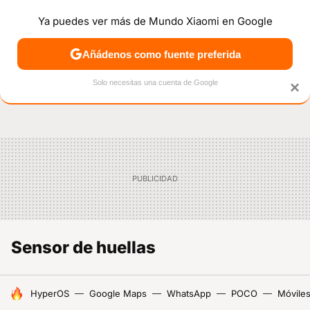
Ya puedes ver más de Mundo Xiaomi en Google
NOTICIAS
MÓVILES
TUTORIALES
OFERTAS
ANÁL
Añádenos como fuente preferida
Solo necesitas una cuenta de Google
×
Sensor de huellas
HOY SE HABLA DE
HyperOS
Google Maps
WhatsApp
POCO
Móviles