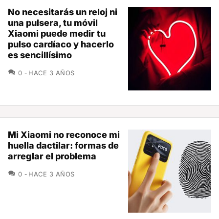
No necesitarás un reloj ni
una pulsera, tu móvil
Xiaomi puede medir tu
pulso cardíaco y hacerlo
es sencillísimo
COMENTARIOS
0
HACE 3 AÑOS
Mi Xiaomi no reconoce mi
huella dactilar: formas de
arreglar el problema
COMENTARIOS
0
HACE 3 AÑOS