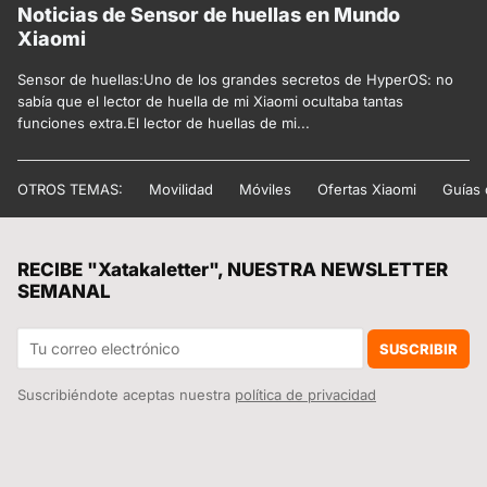
Noticias de Sensor de huellas en Mundo
Xiaomi
Sensor de huellas:Uno de los grandes secretos de HyperOS: no
sabía que el lector de huella de mi Xiaomi ocultaba tantas
funciones extra.El lector de huellas de mi...
OTROS TEMAS:
Movilidad
Móviles
Ofertas Xiaomi
Guías
RECIBE "Xatakaletter", NUESTRA NEWSLETTER
SEMANAL
SUSCRIBIR
Suscribiéndote aceptas nuestra
política de privacidad