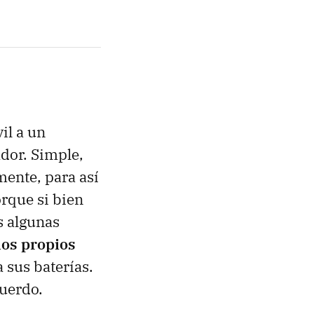
il a un
dor. Simple,
mente, para así
orque si bien
s algunas
os propios
 sus baterías.
uerdo.