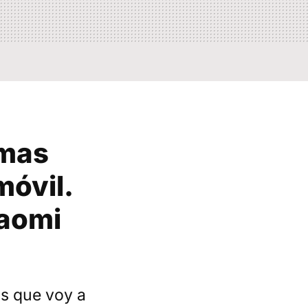
smas
móvil.
iaomi
as que voy a