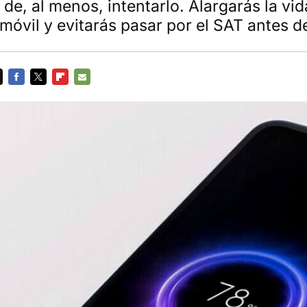
í de, al menos, intentarlo. Alargarás la vid
 móvil y evitarás pasar por el SAT antes d
FACEBOOK
TWITTER
FLIPBOARD
E-
MAIL