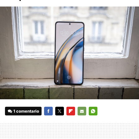
1 comentario
FACEBOOK
TWITTER
FLIPBOARD
E-
WHATSAPP
MAIL