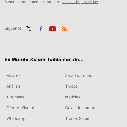
Suscribiéndote aceptas nuestra
política de privacidad
Síguenos
Twit
Fac
You
RSS
ter
ebo
tub
ok
e
En Mundo Xiaomi hablamos de...
Móviles
Smartwatches
Análisis
Trucos
Tutoriales
Noticias
Ofertas Xiaomi
Guías de compra
Whatsapp
Trucos Xiaomi