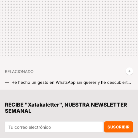
RELACIONADO
He hecho un gesto en WhatsApp sin querer y he descubierto cómo proteger y ocultar mis chats de cualquiera que no sea yo
Pensaba que ya era rápido, pero MIUI vuelve a sorprenderme: este pequeño cambio acelera aún más mi Xiaomi
Me he enganchado al Mahjong, el juego de mesa chino, y estas son mis apps favoritas para jugarlo gratis
RECIBE "Xatakaletter", NUESTRA NEWSLETTER
SEMANAL
Cómo poner el símbolo del 8M en el icono de WhatsApp o en el que tú quieras del móvil o la tablet
Ojalá hubiese descubierto antes el truco de la cebolla en el microondas
SUSCRIBIR