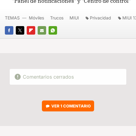
"Panel de notificaciones" y "Centro de control"
TEMAS
Móviles
Trucos
MIUI
Privacidad
MIUI 1
FACEBOOK
TWITTER
FLIPBOARD
E-
WHATSAPP
MAIL
Comentarios cerrados
VER
1 COMENTARIO