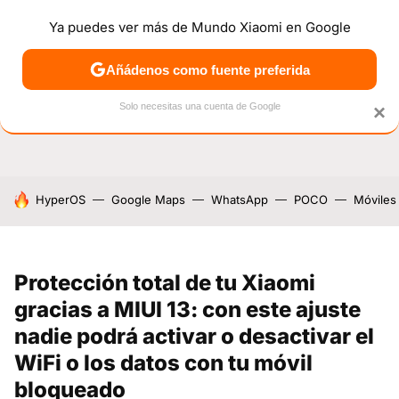
Ya puedes ver más de Mundo Xiaomi en Google
NOTICIAS
MÓVILES
TUTORIALES
OFERTAS
ANÁL
Añádenos como fuente preferida
Solo necesitas una cuenta de Google
×
HOY SE HABLA DE
HyperOS
Google Maps
WhatsApp
POCO
Móviles
Protección total de tu Xiaomi
gracias a MIUI 13: con este ajuste
nadie podrá activar o desactivar el
WiFi o los datos con tu móvil
bloqueado