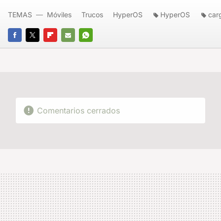
TEMAS
Móviles
Trucos
HyperOS
HyperOS
car
FACEBOOK
TWITTER
FLIPBOARD
E-
WHATSAPP
MAIL
Comentarios cerrados