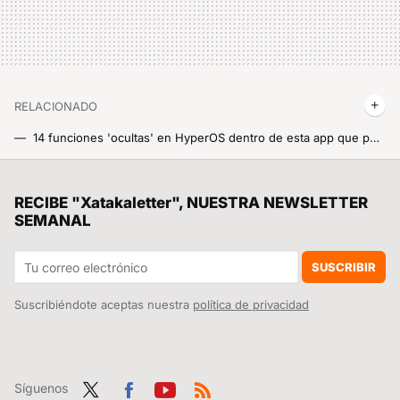
RELACIONADO
14 funciones 'ocultas' en HyperOS dentro de esta app que pueden resultar muy útiles a la hora de tener que convertir algo
Existe algo llamado 'pantalla menos 1' en tu móvil Xiaomi, y seguro que la conoces
Unos científicos españoles quieren salvar al planeta con un plan alocado: rellenar de agua el mar de Aral para capturar CO2
RECIBE "Xatakaletter", NUESTRA NEWSLETTER
SEMANAL
Lo usas a diario en tu Xiaomi pero no nacieron ni con WhatsApp ni con Facebook: de qué década son los icónicos Emojis
Lu Weibing lo confirma: el Xiaomi 18 montará de nuevo la innovación más original que Xiaomi ha metido en un móvil en 2025
SUSCRIBIR
Suscribiéndote aceptas nuestra
política de privacidad
Síguenos