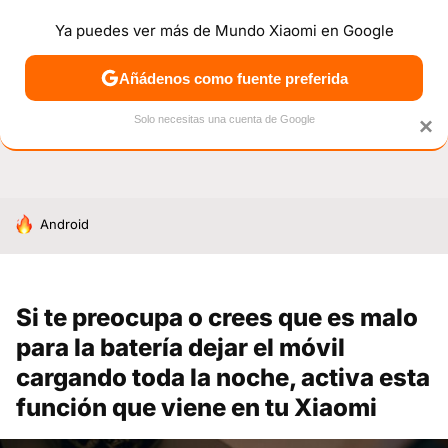
Ya puedes ver más de Mundo Xiaomi en Google
NOTICIAS
MÓVILES
TUTORIALES
OFERTAS
ANÁL
Añádenos como fuente preferida
Solo necesitas una cuenta de Google
×
HOY SE HABLA DE
Android
Si te preocupa o crees que es malo
para la batería dejar el móvil
cargando toda la noche, activa esta
función que viene en tu Xiaomi