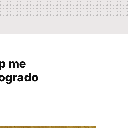
pp me
logrado