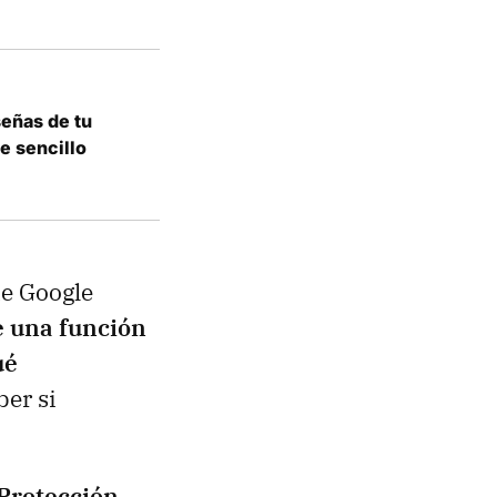
señas de tu
e sencillo
e Google
e una función
ué
ber si
'Protección