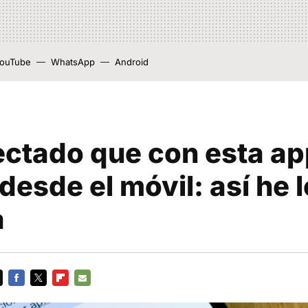
ouTube
WhatsApp
Android
ectado que con esta a
desde el móvil: así he 
a
FACEBOOK
TWITTER
FLIPBOARD
E-