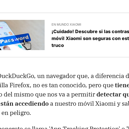
EN MUNDO XIAOMI
¡Cuidado! Descubre si las contra
móvil Xiaomi son seguras con est
truco
uckDuckGo, un navegador que, a diferencia d
la Firefox, no es tan conocido, pero que
tien
o del mismo que nos va a permitir
detectar q
están accediendo
a nuestro móvil Xiaomi y sa
en peligro.
concreto se llama 'App Tracking Protection' o