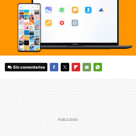
Sin comentarios
FACEBOOK
TWITTER
FLIPBOARD
E-
WHATSAPP
MAIL