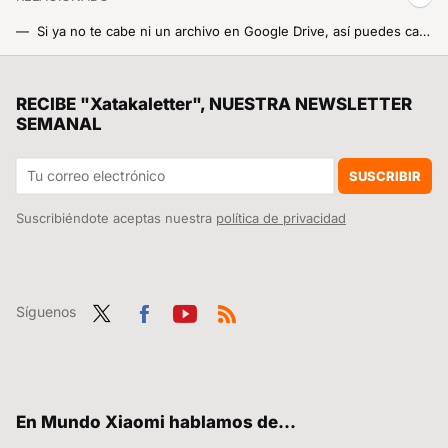
Si ya no te cabe ni un archivo en Google Drive, así puedes cambiar por la nube de MIUI
Tu móvil Xiaomi no te espía ni te roba datos, pero sí te quita batería. Desactiva este ajuste para proteger tu privacidad y ganar autonomía con un click
Nunca he pensado en una VPN de pago, pero esta de Surfshark ha hecho que me lo replantee: sale por 1,99 euros al mes
RECIBE "Xatakaletter", NUESTRA NEWSLETTER
SEMANAL
La batería de mi Xiaomi se consume rapidísimo cuando tengo el móvil apagado. Tranquilo, puedes solucionarlo en cuestión de segundos
El video viral de un joven Lei Jun cuando comenzó Xiaomi frente al gigante tecnológico que es ahora: ¡vaya cambio radical!
SUSCRIBIR
Suscribiéndote aceptas nuestra
política de privacidad
Síguenos
Twit
Fac
You
RSS
ter
ebo
tub
ok
e
En Mundo Xiaomi hablamos de...