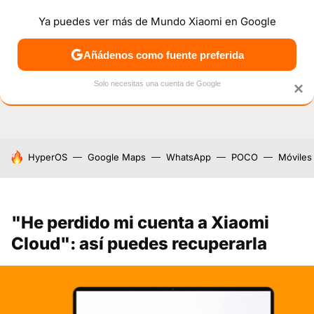
Ya puedes ver más de Mundo Xiaomi en Google
NOTICIAS
MÓVILES
TUTORIALES
OFERTAS
ANÁL
Añádenos como fuente preferida
Solo necesitas una cuenta de Google
×
HOY SE HABLA DE
HyperOS
Google Maps
WhatsApp
POCO
Móviles
"He perdido mi cuenta a Xiaomi
Cloud": así puedes recuperarla