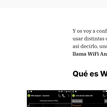
Y os voy a con
usar distintas
así decirlo, u
llama WiFi An
Qué es Wi