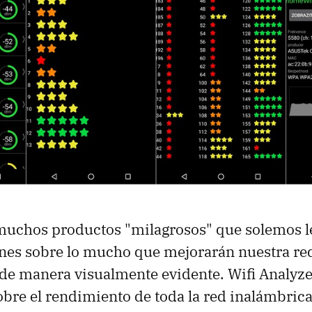
 muchos productos "milagrosos" que solemos 
es sobre lo mucho que mejorarán nuestra red
Y de manera visualmente evidente. Wifi Analyze
bre el rendimiento de toda la red inalámbrica