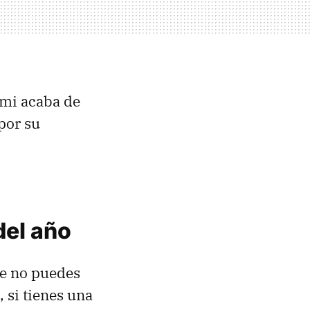
omi acaba de
por su
del año
ue no puedes
, si tienes una