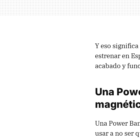
Y eso signific
estrenar en E
acabado y func
Una Powe
magnétic
Una Power Ban
usar a no ser q