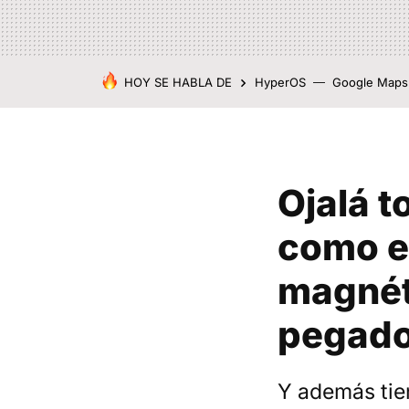
HOY SE HABLA DE
HyperOS
Google Maps
Ojalá 
como e
magnéti
pegad
Y además tie