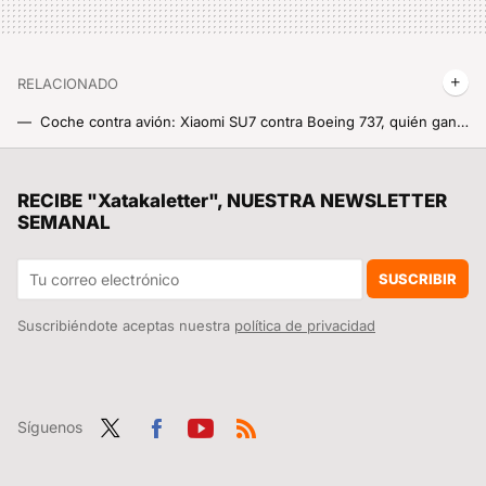
RELACIONADO
Coche contra avión: Xiaomi SU7 contra Boeing 737, quién ganaría esta carrera tan extrema
Así de bonito luce el nuevo Xiaomi SU7 2026 en público. ¿Será este el modelo que conduciremos en España?
Si vas a la playa este verano en México, estas son las playas que Cofepris recomienda evitar
RECIBE "Xatakaletter", NUESTRA NEWSLETTER
SEMANAL
Hace solo dos años que empezó, y Xiaomi Auto vende más coches que la propia Mercedes-Benz
El interior del nuevo cochazo de Xiaomi es el paraíso para quienes les guste viajar por carretera
SUSCRIBIR
Suscribiéndote aceptas nuestra
política de privacidad
Síguenos
Twit
Fac
You
RSS