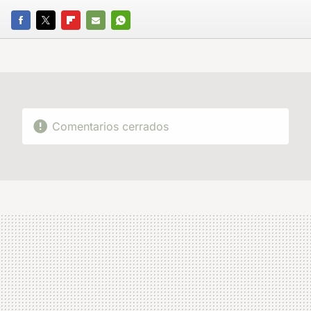
FACEBOOK
TWITTER
FLIPBOARD
E-
WHATSAPP
MAIL
Comentarios cerrados