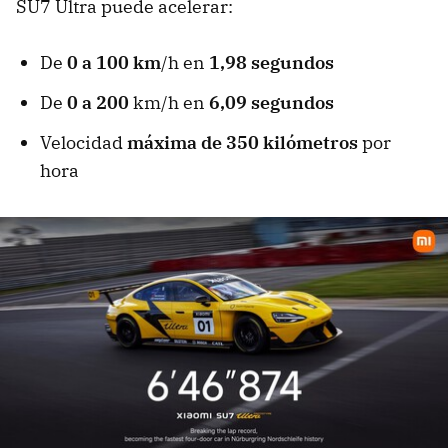
SU7 Ultra puede acelerar:
De
0 a 100 km
/h en
1,98 segundos
De
0 a 200
km/h en
6,09 segundos
Velocidad
máxima de 350 kilómetros
por
hora