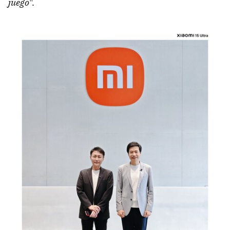
juego
".