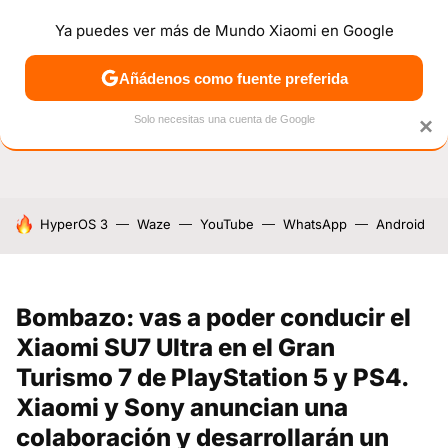
Ya puedes ver más de Mundo Xiaomi en Google
NOTICIAS
MÓVILES
TUTORIALES
OFERTAS
ANÁL
Añádenos como fuente preferida
Solo necesitas una cuenta de Google
×
HOY SE HABLA DE
HyperOS 3
Waze
YouTube
WhatsApp
Android
Bombazo: vas a poder conducir el
Xiaomi SU7 Ultra en el Gran
Turismo 7 de PlayStation 5 y PS4.
Xiaomi y Sony anuncian una
colaboración y desarrollarán un