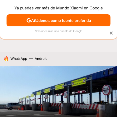
Ya puedes ver más de Mundo Xiaomi en Google
NOTICIAS
MÓVILES
TUTORIALES
OFERTAS
ANÁL
Añádenos como fuente preferida
Solo necesitas una cuenta de Google
×
HOY SE HABLA DE
WhatsApp
Android