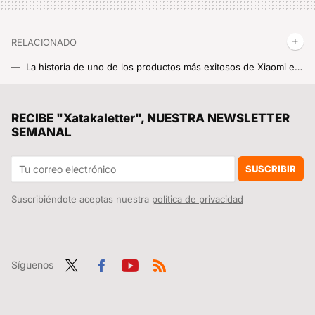
RELACIONADO
La historia de uno de los productos más exitosos de Xiaomi en los últimos años
Xiaomi despliega toda su “artillería” en el MWC 2025: así es el impresionante stand (y sus impresionantes productos)
Nintendo Switch 2 tras un mes de uso, probamos el nuevo Tesla Model Y Juniper y mucho más en Crossover 1x15
RECIBE "Xatakaletter", NUESTRA NEWSLETTER
SEMANAL
Habemus nuevos emojis para los móviles Xiaomi, y este es su aspecto y cuando empezarán a llegar
Lo del futuro Xiaomi 16 Pro Max puede ser salvaje. Tendrá la segunda más grande de la historia de Xiaomi, según una filtración
SUSCRIBIR
Suscribiéndote aceptas nuestra
política de privacidad
Síguenos
Twit
Fac
You
RSS
ter
ebo
tub