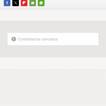
FACEBOOK
TWITTER
FLIPBOARD
E-
WHATSAPP
MAIL
Comentarios cerrados