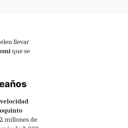
elen llevar
aomi
que se
leaños
 velocidad
oquinto
22 millones de