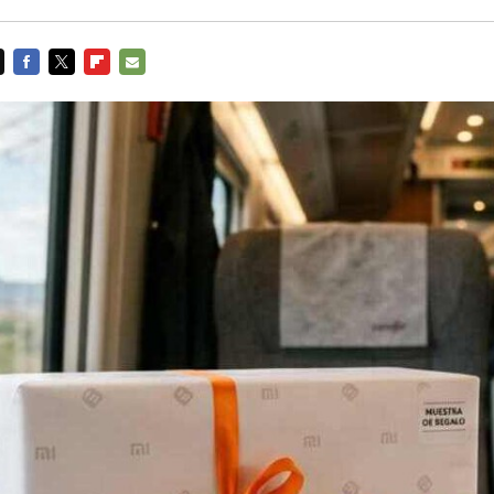
FACEBOOK
TWITTER
FLIPBOARD
E-
MAIL