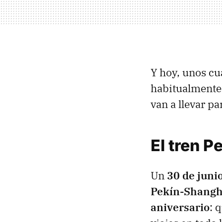
Y hoy, unos cua
habitualmente
van a llevar pa
El tren P
Un
30 de junio
Pekín-Shangh
aniversario
: 