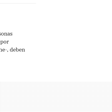
sonas
 por
he-, deben