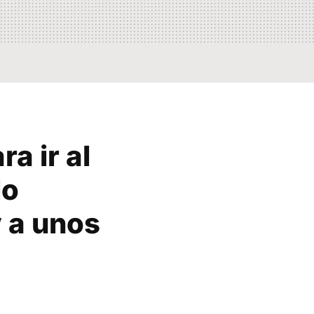
a ir al
lo
y a unos