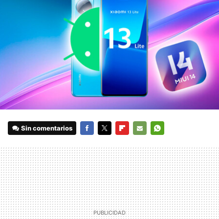
Sin comentarios
FACEBOOK
TWITTER
FLIPBOARD
E-
WHATSAPP
MAIL