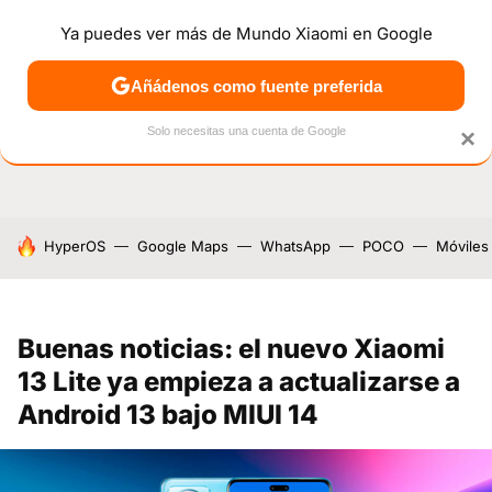
Ya puedes ver más de Mundo Xiaomi en Google
NOTICIAS
MÓVILES
TUTORIALES
OFERTAS
ANÁL
Añádenos como fuente preferida
Solo necesitas una cuenta de Google
×
HOY SE HABLA DE
HyperOS
Google Maps
WhatsApp
POCO
Móviles
Buenas noticias: el nuevo Xiaomi
13 Lite ya empieza a actualizarse a
Android 13 bajo MIUI 14