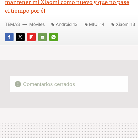
mantener mi Xiaomi como nuevo y que no pase
el tiempo por él
TEMAS
Móviles
Android 13
MIUI 14
Xiaomi 13
FACEBOOK
TWITTER
FLIPBOARD
E-
WHATSAPP
MAIL
Comentarios cerrados