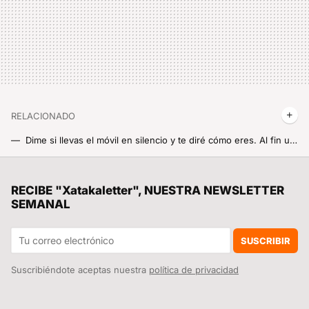
RELACIONADO
Dime si llevas el móvil en silencio y te diré cómo eres. Al fin un estudio explica por qué hace años que no oigo mi Xiaomi
Muy pocos saben lo que lo que se puede hacer con tres dedos en la pantalla de un móvil Xiaomi. Es alucinante
Me he enganchado al Mahjong, el juego de mesa chino, y estas son mis apps favoritas para jugarlo gratis
RECIBE "Xatakaletter", NUESTRA NEWSLETTER
SEMANAL
Si se te rompe tu móvil Xiaomi y quieres evitar que te tanguen con la reparación, ten a mano estos precios oficiales siempre
Google Maps te da más que direcciones. Así se mira el tiempo y temperatura que hace exactamente en el sitio al que vas
SUSCRIBIR
Suscribiéndote aceptas nuestra
política de privacidad