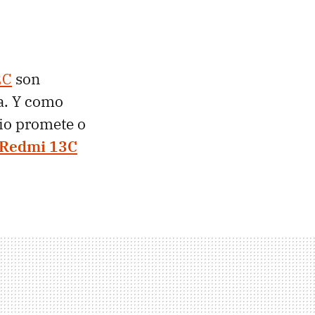
2C
son
a. Y como
io promete o
Redmi 13C