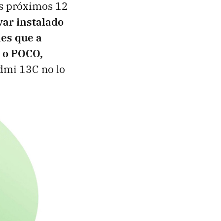
os próximos 12
var instalado
les que a
i o POCO,
edmi 13C no lo