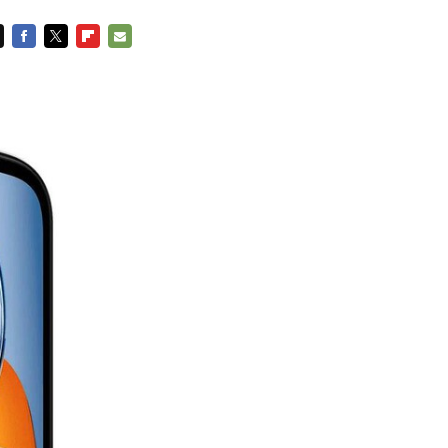
FACEBOOK
TWITTER
FLIPBOARD
E-
MAIL