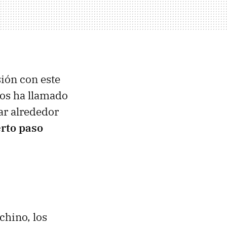
ión con este
nos ha llamado
ar alrededor
erto paso
)
chino, los