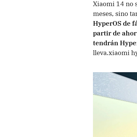
Xiaomi 14 no s
meses, sino t
HyperOS de fá
partir de aho
tendrán Hype
lleva.xiaomi 