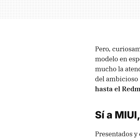
Pero, curiosa
modelo en espe
mucho la atenc
del ambicioso
hasta el Redm
Sí a MIU
Presentados y 