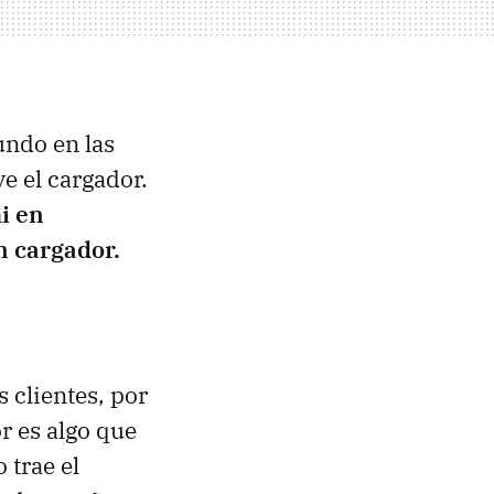
undo en las
e el cargador.
i en
n cargador.
 clientes, por
r es algo que
 trae el