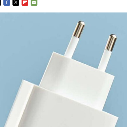
FACEBOOK
TWITTER
FLIPBOARD
E-
MAIL