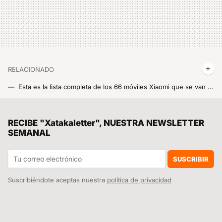
RELACIONADO
Esta es la lista completa de los 66 móviles Xiaomi que se van a poder actualizar a Android 14 de forma oficial
Grandes noticias: Xiaomi acaba de confirmar cuáles serán los dispositivos que se actualizarán a HyperOS antes del próximo mes de junio
Yo también cometía este error al usar el horno en casa, hasta que me enteré que podía causar daños en los muebles de la cocina
RECIBE "Xatakaletter", NUESTRA NEWSLETTER
SEMANAL
SUSCRIBIR
Suscribiéndote aceptas nuestra
política de privacidad