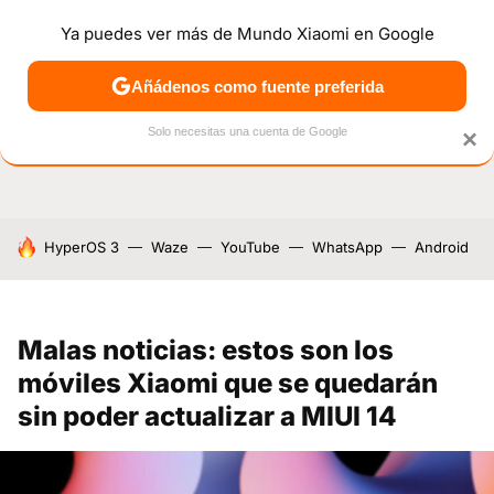
Ya puedes ver más de Mundo Xiaomi en Google
NOTICIAS
MÓVILES
TUTORIALES
OFERTAS
ANÁL
Añádenos como fuente preferida
Solo necesitas una cuenta de Google
×
HOY SE HABLA DE
HyperOS 3
Waze
YouTube
WhatsApp
Android
Malas noticias: estos son los
móviles Xiaomi que se quedarán
sin poder actualizar a MIUI 14