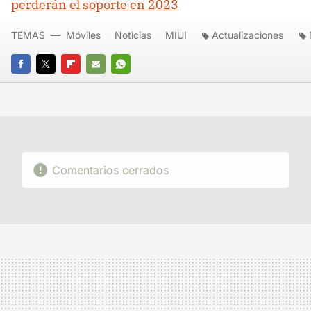
perderán el soporte en 2023
TEMAS
Móviles
Noticias
MIUI
Actualizaciones
FACEBOOK
TWITTER
FLIPBOARD
E-
WHATSAPP
MAIL
Comentarios cerrados