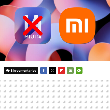
Sin comentarios
FACEBOOK
TWITTER
FLIPBOARD
E-
WHATSAPP
MAIL