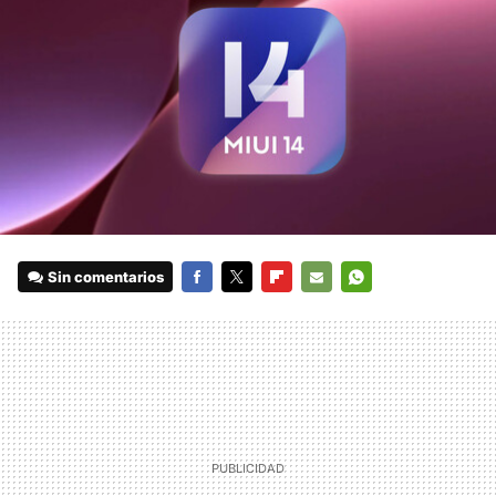
Sin comentarios
FACEBOOK
TWITTER
FLIPBOARD
E-
WHATSAPP
MAIL