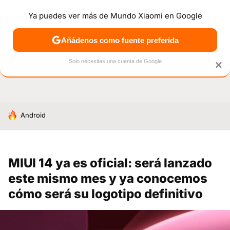
Ya puedes ver más de Mundo Xiaomi en Google
NOTICIAS
MÓVILES
TUTORIALES
OFERTAS
ANÁL
Añádenos como fuente preferida
Solo necesitas una cuenta de Google
×
HOY SE HABLA DE
Android
MIUI 14 ya es oficial: será lanzado
este mismo mes y ya conocemos
cómo será su logotipo definitivo