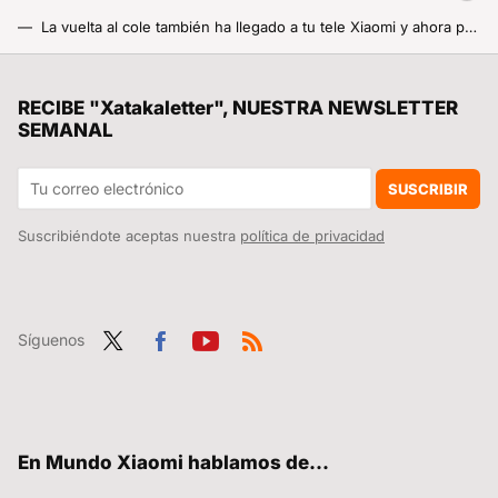
La vuelta al cole también ha llegado a tu tele Xiaomi y ahora puedes probar Max durante siete días totalmente gratis
¡Albricias! El nuevo timbre inteligente de Xiaomi con visión nocturna y que se carga tres veces al año ya se puede comprar en España
Tenemos un problema con el futuro del cemento y con el exceso de plástico. A alguien se le ha ocurrido lo más obvio
RECIBE "Xatakaletter", NUESTRA NEWSLETTER
SEMANAL
Se han reservado tantos Xiaomi SU7 Ultra que ya hay revendedores cobrando hasta 20.000 euros más por el coche
Xiaomi quiere que el POCO Launcher sea un auténtico cohete. Ha vuelto a actualizarlo con un montón de mejoras y te enseñamos cómo lo puedes instalar
SUSCRIBIR
Suscribiéndote aceptas nuestra
política de privacidad
Síguenos
Twit
Fac
You
RSS
ter
ebo
tub
ok
e
En Mundo Xiaomi hablamos de...