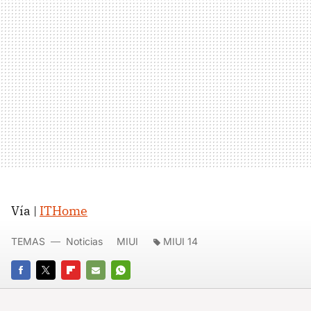
Vía |
ITHome
TEMAS
Noticias
MIUI
MIUI 14
FACEBOOK
TWITTER
FLIPBOARD
E-
WHATSAPP
MAIL