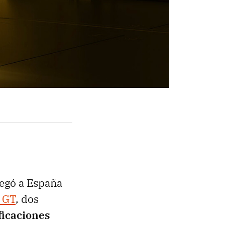
egó a España
 GT
, dos
ficaciones