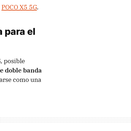
l
POCO X5 5G
.
 para el
, posible
de doble banda
zarse como una