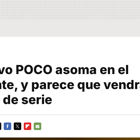
vo POCO asoma en el
te, y parece que vend
 de serie
FACEBOOK
TWITTER
FLIPBOARD
E-