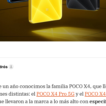
drós
 un año conocimos la familia POCO X4, que ll
nes distintas: el
POCO X4 Pro 5G
y el
POCO X4
ue llevaron a la marca a lo más alto con
especi