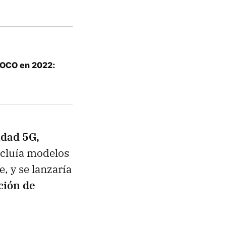
POCO en 2022:
idad 5G,
ncluía modelos
, y se lanzaría
ción de