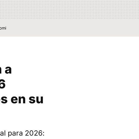
aomi
 a
6
s en su
al para 2026: