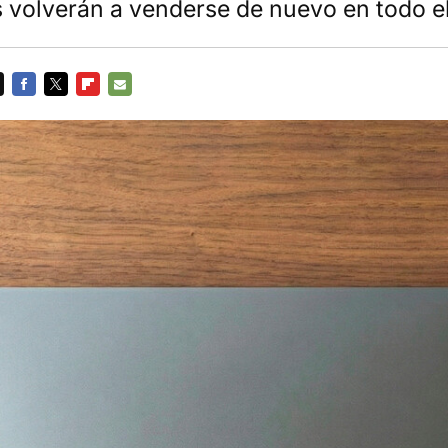
es volverán a venderse de nuevo en todo 
FACEBOOK
TWITTER
FLIPBOARD
E-
MAIL