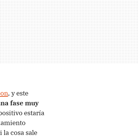
ion
, y este
 una fase muy
ositivo estaría
nzamiento
 la cosa sale