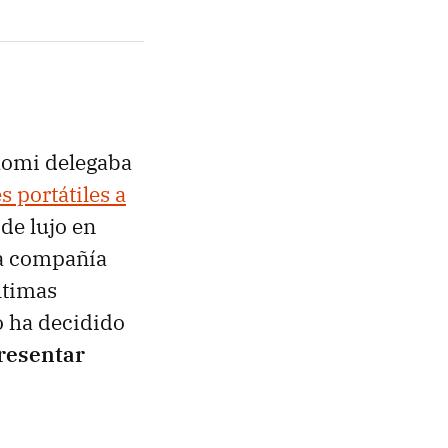
aomi delegaba
 portátiles a
 de lujo en
 la compañía
ltimas
o ha decidido
resentar