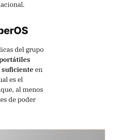
nacional.
yperOS
icas del grupo
portátiles
suficiente
en
al es el
nque, al menos
tes de poder