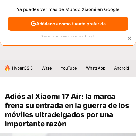
Ya puedes ver más de Mundo Xiaomi en Google
NOTICIAS
MÓVILES
TUTORIALES
OFERTAS
ANÁL
Añádenos como fuente preferida
Solo necesitas una cuenta de Google
×
HOY SE HABLA DE
HyperOS 3
Waze
YouTube
WhatsApp
Android
Adiós al Xiaomi 17 Air: la marca
frena su entrada en la guerra de los
móviles ultradelgados por una
importante razón