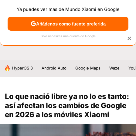
Ya puedes ver más de Mundo Xiaomi en Google
NOTICIAS
MÓVILES
TUTORIALES
OFERTAS
ANÁL
Añádenos como fuente preferida
Solo necesitas una cuenta de Google
×
HOY SE HABLA DE
HyperOS 3
Android Auto
Google Maps
Waze
You
Lo que nació libre ya no lo es tanto:
así afectan los cambios de Google
en 2026 a los móviles Xiaomi