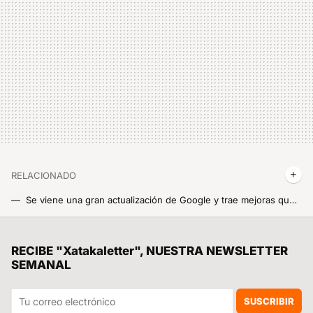
RELACIONADO
Se viene una gran actualización de Google y trae mejoras que hasta ahora eran muy Xiaomi: mejor rendimiento y más batería sin que te des cuenta
Xiaomi mete Google Search en el corazón del HyperOS 3 Launcher con un objetivo: buscar cualquier cosa sin salir de la pantalla principal
Un ayuntamiento catalán multó a un particular por "talar unos árboles". Han descubierto una red internacional de tráfico ilegal de basuras
RECIBE "Xatakaletter", NUESTRA NEWSLETTER
SEMANAL
Confirmado: Android 17 se puede instalar desde ya en dos móviles de Xiaomi y pronto llegará la versión 100% estable
Una aguja, 135 grados y casi 1,4 toneladas encima: así ha probado Xiaomi su nueva power bank que parece sacada de Rambo
SUSCRIBIR