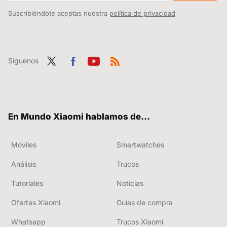
Suscribiéndote aceptas nuestra
política de privacidad
Síguenos
Twit
Fac
You
RSS
ter
ebo
tub
ok
e
En Mundo Xiaomi hablamos de...
Móviles
Smartwatches
Análisis
Trucos
Tutoriales
Noticias
Ofertas Xiaomi
Guías de compra
Whatsapp
Trucos Xiaomi