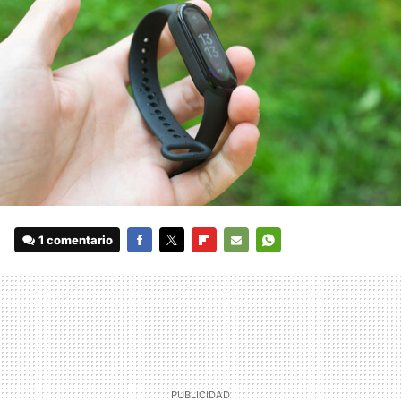
1 comentario
FACEBOOK
TWITTER
FLIPBOARD
E-
WHATSAPP
MAIL