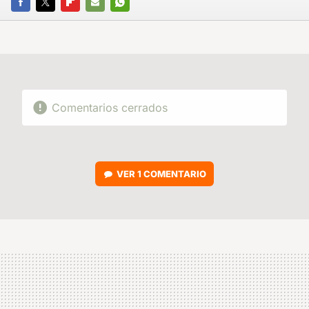
FACEBOOK
TWITTER
FLIPBOARD
E-
WHATSAPP
MAIL
Comentarios cerrados
VER
1 COMENTARIO