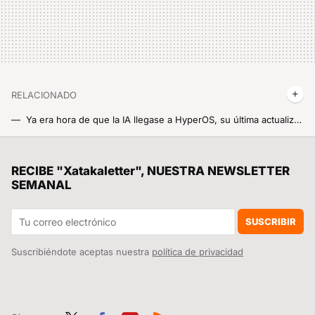
RELACIONADO
Ya era hora de que la IA llegase a HyperOS, su última actualización es un antes y un después para tu móvil
Todo el mundo lo daba por muerto pero no ha sido así, Xiaomi acaba de actualizar su móvil más vendido de 2.021 a HyperOS
Colombia y Venezuela tienen un problema de difícil solución. Las dos naciones afirman ser “dueñas” de las arepas
RECIBE "Xatakaletter", NUESTRA NEWSLETTER
SEMANAL
Ni Ikea puede competir contra esto. Xiaomi tiene la solución perfecta para tener luz en cualquier parte de tu casa sin tener un enchufe a mano
El año aún no ha terminado para Xiaomi, la marca asegura que tiene listos para lanzar dos nuevos móviles que llegarán antes de que acabe 2024
SUSCRIBIR
Suscribiéndote aceptas nuestra
política de privacidad