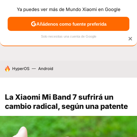
Ya puedes ver más de Mundo Xiaomi en Google
NOTICIAS
MÓVILES
TUTORIALES
OFERTAS
ANÁL
Añádenos como fuente preferida
Solo necesitas una cuenta de Google
×
HOY SE HABLA DE
HyperOS
Android
La Xiaomi Mi Band 7 sufrirá un
cambio radical, según una patente