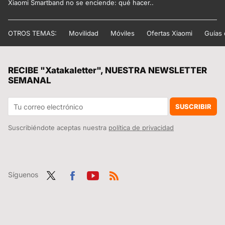
Xiaomi Smartband no se enciende: qué hacer..
OTROS TEMAS:
Movilidad
Móviles
Ofertas Xiaomi
Guías
RECIBE "Xatakaletter", NUESTRA NEWSLETTER
SEMANAL
SUSCRIBIR
Suscribiéndote aceptas nuestra
política de privacidad
Síguenos
Twit
Fac
You
RSS
ter
ebo
tub
ok
e