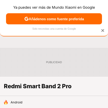
Ya puedes ver más de Mundo Xiaomi en Google
NOTICIAS
MÓVILES
TUTORIALES
OFERTAS
ANÁL
Añádenos como fuente preferida
Solo necesitas una cuenta de Google
×
Redmi Smart Band 2 Pro
HOY SE HABLA DE
Android