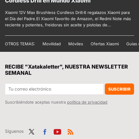
Cordless Drill en Mundo Xiaomi
Xiaomi 12V Max Brushless Cordless Drill:6 regalazos Xiaomi para
el Día del Padre.El Xiaomi favorito de Amazon, el Redmi Note más
reciente y potentes, freidoras sin aceite y pistolas de...
OTROS TEMAS:
Movilidad
Móviles
Ofertas Xiaomi
Guías
RECIBE "Xatakaletter", NUESTRA NEWSLETTER
SEMANAL
SUSCRIBIR
Suscribiéndote aceptas nuestra
política de privacidad
Síguenos