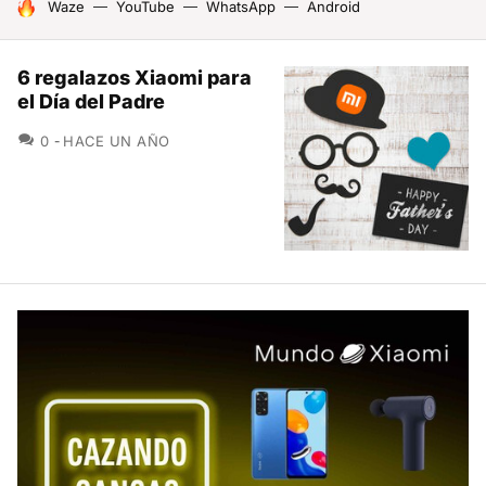
HOY SE HABLA DE
Waze
YouTube
WhatsApp
Android
6 regalazos Xiaomi para
el Día del Padre
COMENTARIOS
0
HACE UN AÑO