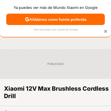
Ya puedes ver más de Mundo Xiaomi en Google
NOTICIAS
MÓVILES
TUTORIALES
OFERTAS
ANÁL
Añádenos como fuente preferida
Solo necesitas una cuenta de Google
×
Xiaomi 12V Max Brushless Cordless
Drill