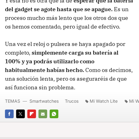
Y esta no es otra que la de
esperar que la batería
del gadget se agote hasta que se apague.
Es un
proceso mucho más lento que los otros dos que
os hemos comentado, pero igual de efectivo.
Una vez el reloj o pulsera se haya apagado por
completo,
simplemente carga su batería al
100% y ya podrás utilizarlo como
habitualmente habías hecho.
Como os decimos,
una solución lenta, pero os aseguraréis de que
así funciona sin problema.
TEMAS
Smartwatches
Trucos
Mi Watch Lite
Mi W
FACEBOOK
TWITTER
FLIPBOARD
E-
WHATSAPP
MAIL