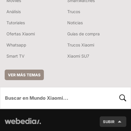
Móviles
Smartwatches
Análisis
Trucos
Tutoriales
Noticias
Ofertas Xiaomi
Guías de compra
Whatsapp
Trucos Xiaomi
Smart TV
Xiaomi SU7
VER MÁS TEMAS
BUSC
SUBIR