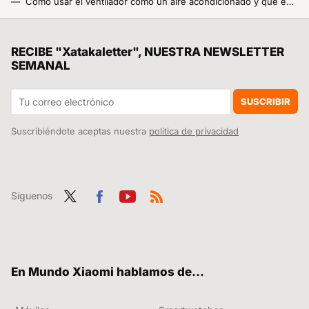
Cómo usar el ventilador como un aire acondicionado y que eche frío gracias a este trucazo
Algo sencillo que puedes hacerle a tu Xiaomi para que funcione mejor, cómo calibrar su batería
El secreto de los pilotos chinos de cazas de combate es una técnica muy particular de la dinastía Song: qigong
RECIBE "Xatakaletter", NUESTRA NEWSLETTER
SEMANAL
Llevo años configurando Smart TVs y hay unos cuantos ajustes que siempre cambio al instante
No muchos saben qué ajustes tocar en su móvil Xiaomi para estirar la batería al máximo. Yo cambio estos tres
SUSCRIBIR
Suscribiéndote aceptas nuestra
política de privacidad
Síguenos
Twit
Fac
You
RSS
ter
ebo
tub
ok
e
En Mundo Xiaomi hablamos de...