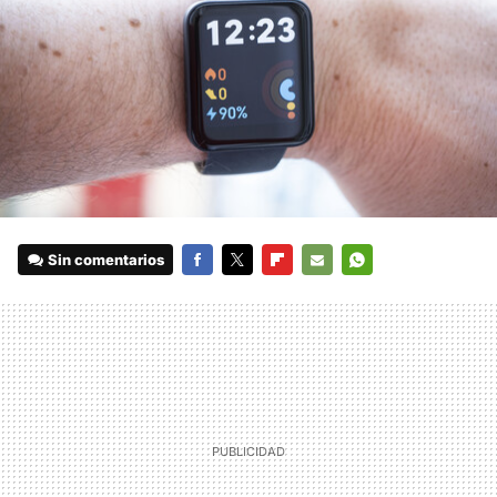
Sin comentarios
FACEBOOK
TWITTER
FLIPBOARD
E-
WHATSAPP
MAIL