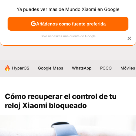
Ya puedes ver más de Mundo Xiaomi en Google
NOTICIAS
MÓVILES
TUTORIALES
OFERTAS
ANÁL
Añádenos como fuente preferida
Solo necesitas una cuenta de Google
×
HOY SE HABLA DE
HyperOS
Google Maps
WhatsApp
POCO
Móviles
Cómo recuperar el control de tu
reloj Xiaomi bloqueado