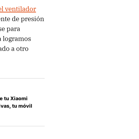
l ventilador
iente de presión
se para
a logramos
ado a otro
e tu Xiaomi
ivas, tu móvil