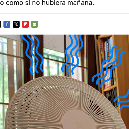
río como si no hubiera mañana.
FACEBOOK
TWITTER
FLIPBOARD
E-
MAIL