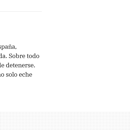
spaña,
da. Sobre todo
de detenerse.
no solo eche