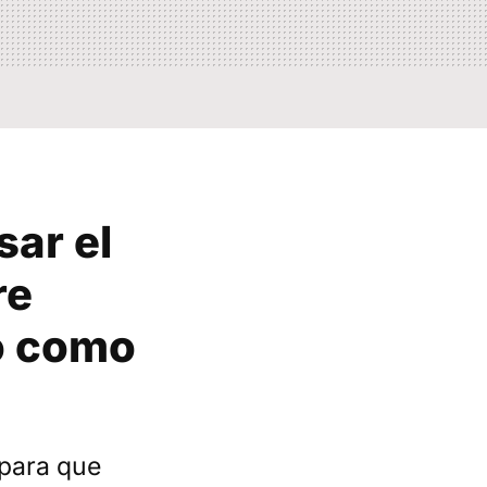
sar el
re
o como
 para que