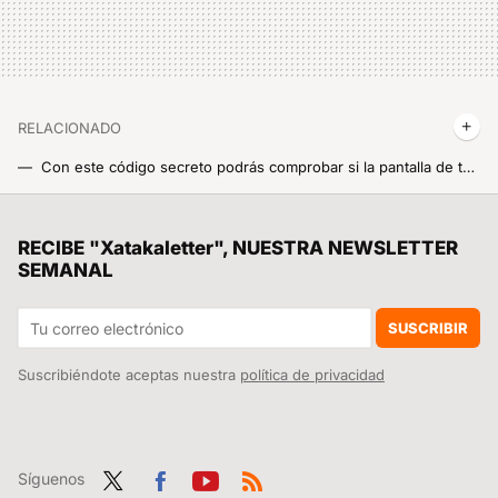
RELACIONADO
Con este código secreto podrás comprobar si la pantalla de tu Xiaomi funciona correctamente
Rediseña por completo tu Xiaomi con este sencillo truco para cambiar la fuente o tipo de letra de MIUI o HyperOS
Un joven de 19 años hackeó el iPhone, fue contratado por Apple y terminó despedido por no contestar a un correo
RECIBE "Xatakaletter", NUESTRA NEWSLETTER
SEMANAL
Cómo poner el símbolo del 8M en el icono de WhatsApp o en el que tú quieras del móvil o la tablet
Google Maps te da más que direcciones. Así se mira el tiempo y temperatura que hace exactamente en el sitio al que vas
SUSCRIBIR
Suscribiéndote aceptas nuestra
política de privacidad
Síguenos