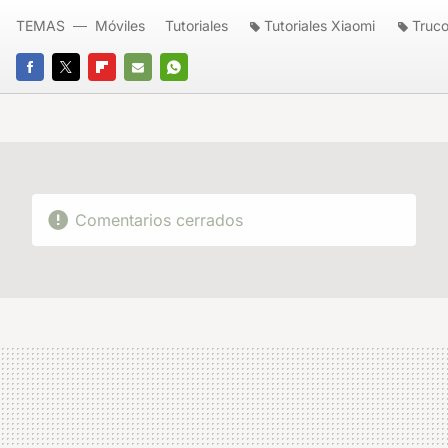
TEMAS
Móviles
Tutoriales
Tutoriales Xiaomi
Truco
FACEBOOK
TWITTER
FLIPBOARD
E-
WHATSAPP
MAIL
Comentarios cerrados