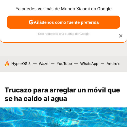
Ya puedes ver más de Mundo Xiaomi en Google
NOTICIAS
MÓVILES
TUTORIALES
OFERTAS
ANÁL
Añádenos como fuente preferida
Solo necesitas una cuenta de Google
×
HOY SE HABLA DE
HyperOS 3
Waze
YouTube
WhatsApp
Android
Trucazo para arreglar un móvil que
se ha caído al agua