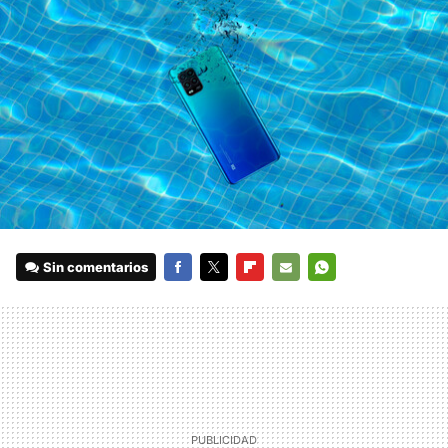
Sin comentarios
FACEBOOK
TWITTER
FLIPBOARD
E-
WHATSAPP
MAIL