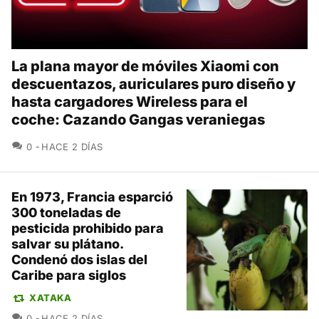
La plana mayor de móviles Xiaomi con
descuentazos, auriculares puro diseño y
hasta cargadores Wireless para el
coche: Cazando Gangas veraniegas
COMENTARIOS
0
HACE 2 DÍAS
En 1973, Francia esparció
300 toneladas de
pesticida prohibido para
salvar su plátano.
Condenó dos islas del
Caribe para siglos
XATAKA
COMENTARIOS
0
HACE 2 DÍAS