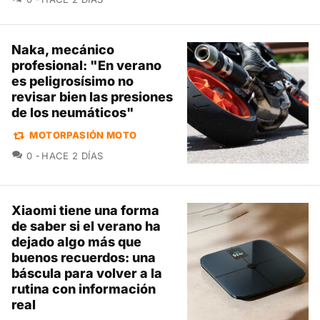
Naka, mecánico
profesional: "En verano
es peligrosísimo no
revisar bien las presiones
de los neumáticos"
MOTORPASIÓN MOTO
COMENTARIOS
0
HACE 2 DÍAS
Xiaomi tiene una forma
de saber si el verano ha
dejado algo más que
buenos recuerdos: una
báscula para volver a la
rutina con información
real