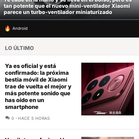
tan potente que el nuevo mini-ventilador Xiaomi
parece un turbo-ventilador miniaturizado
HOY SE HABLA DE
Android
LO ÚLTIMO
Ya es oficial y está
confirmado: la próxima
bestia móvil de Xiaomi
trae de vuelta el mejor y
más potente sonido que
has oído en un
smartphone
COMENTARIOS
0
HACE 5 HORAS