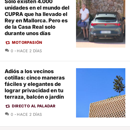
Sólo existen 4.000
unidades en el mundo del
CUPRA que ha llevado el
Rey en Mallorca. Pero es
de la Casa Real solo
durante unos días
MOTORPASIÓN
COMENTARIOS
0
HACE 2 DÍAS
Adiós a los vecinos
cotillas: cinco maneras
fáciles y elegantes de
lograr privacidad en tu
terraza, balcón o jardín
DIRECTO AL PALADAR
COMENTARIOS
0
HACE 2 DÍAS